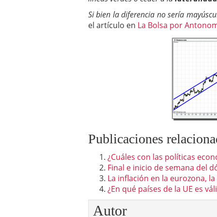
El dólar vive su mayor 
Si bien la diferencia no sería mayúsc
más debilidad en 2026
el artículo en
La Bolsa por Antono
Publicaciones relaciona
¿Cuáles con las políticas eco
Final e inicio de semana del dó
La inflación en la eurozona, l
¿En qué países de la UE es vá
Autor