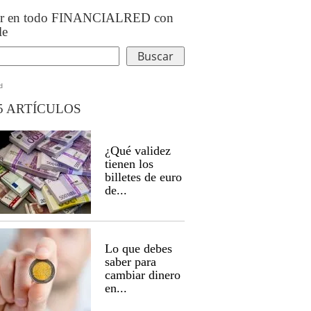
ar en todo FINANCIALRED con
le
d
5 ARTÍCULOS
¿Qué validez
tienen los
billetes de euro
de...
Lo que debes
saber para
cambiar dinero
en...