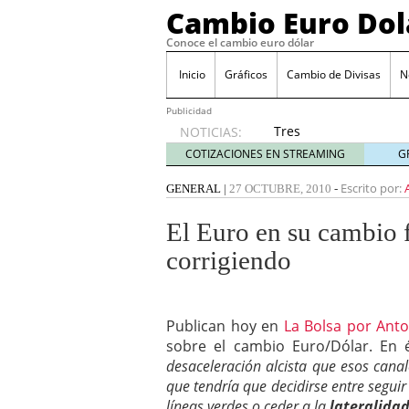
Cambio Euro Dol
Conoce el cambio euro dólar
Inicio
Gráficos
Cambio de Divisas
N
Publicidad
Tres
NOTICIAS:
escenarios
COTIZACIONES EN STREAMING
G
posibles
para el
Escrito por:
GENERAL
|
27 OCTUBRE, 2010
-
EUR/USD
según
El Euro en su cambio f
las
corrigiendo
decisiones
de la Fed
y el BCE
26/01/2026
Publican hoy en
La Bolsa por Ant
Informe de mercado: el 
sobre el cambio Euro/Dólar. En
del dólar
21/01/2026
desaceleración alcista que esos can
Qué está moviendo hoy 
que tendría que decidirse entre segui
Contexto del dólar fuer
líneas verdes o ceder a la
convierten en foco prin
lateralidad