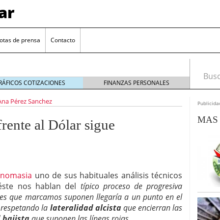
ar
otas de prensa
Contacto
Busca
RÁFICOS COTIZACIONES
FINANZAS PERSONALES
Ana Pérez Sanchez
Publicida
MAS 
rente al Dólar sigue
onomasia
uno de sus habituales análisis técnicos
euro se mantiene cerca de 1,174 USD tras rebote
 éste nos hablan del
típico proceso de progresiva
ales que marcamos suponen llegaría a un punto en el
el cambio euro-dólar
17/01/2026
r respetando la
lateralidad alcista
que encierran las
te: próximos reportes de empleo de EE. UU. se
cipal para el par EUR/USD
 bajista
que suponen las líneas rojas.
09/01/2026