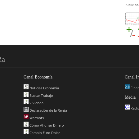
Publicida
ña
Canal Economía
Canal I
Finan
Noticias Economía
Buscar Trabajo
Media
Vivienda
Radio
Declaración de la Renta
Warrants
Cómo Ahorrar Dinero
Cambio Euro Dolar