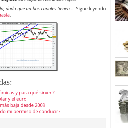
caída anual desde 2017 mientras analistas esperan
ula, dado que ambos canales tienen
… Sigue leyendo
05/01/2026
masia
.
das:
nómicas y para qué sirven?
lar y el euro
a más baja desde 2009
lido mi permiso de conducir?