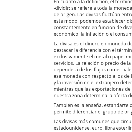
En cuanto a la definición, el término
-dividir; se refiere a toda la moned
de origen. Las divisas fluctúan en
este modo, podemos establecer dist
constantemente en función de dive
económico, la inflación o el consu
La divisa es el dinero en moneda d
destacar la diferencia con el térmi
exclusivamente el metal o papel m
servicios. La relación o precio de 
dependerá de los flujos comerciales
esa moneda con respecto a los de l
y la inversión en el extranjero det
mientras que las exportaciones de b
nuestra zona determina la oferta de
También es la enseña, estandarte o
permite diferenciar el grupo de ori
Las divisas más comunes que circul
estadounidense, euro, libra esterli