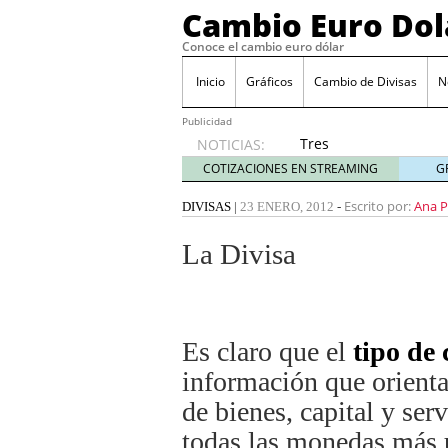
Cambio Euro Dol
Conoce el cambio euro dólar
Inicio
Gráficos
Cambio de Divisas
N
Publicidad
Tres
NOTICIAS:
escenarios
COTIZACIONES EN STREAMING
G
posibles
para el
Escrito por:
Ana P
DIVISAS
|
23 ENERO, 2012
-
EUR/USD
según
La Divisa
las
decisiones
de la Fed
y el BCE
26/01/2026
Es claro que el
tipo de
Informe de mercado: el 
información que orienta
del dólar
21/01/2026
Qué está moviendo hoy 
de bienes, capital y serv
Contexto del dólar fuer
todas las monedas más u
convierten en foco prin