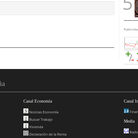
Publicida
ña
Canal Economía
Canal I
Finan
Noticias Economía
Buscar Trabajo
Media
Vivienda
Radio
Declaración de la Renta