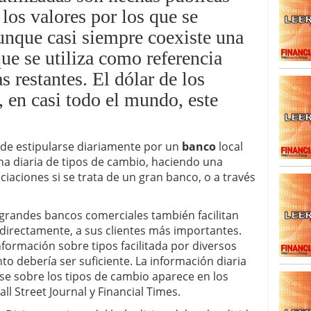
caída anual desde 2017 mientras analistas esperan
los valores por los que se
05/01/2026
aunque casi siempre coexiste una
ue se utiliza como referencia
s restantes. El dólar de los
 en casi todo el mundo, este
de estipularse diariamente por un
banco
local
a diaria de tipos de cambio, haciendo una
ciaciones si se trata de un gran banco, o a través
 grandes bancos comerciales también facilitan
 directamente, a sus clientes más importantes.
información sobre tipos facilitada por diversos
to debería ser suficiente. La información diaria
e sobre los tipos de cambio aparece en los
ll Street Journal y Financial Times.