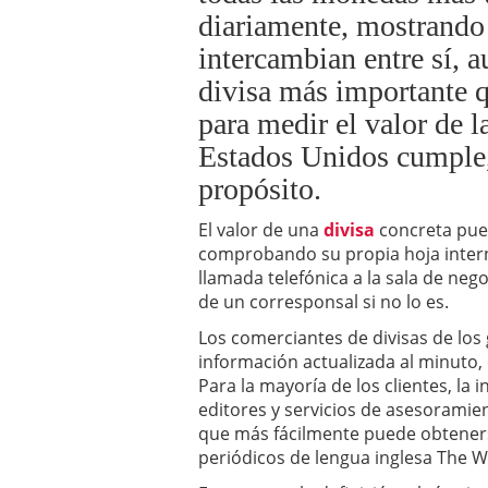
El dólar vive su mayor 
diariamente, mostrando 
más debilidad en 2026
intercambian entre sí, 
divisa más importante q
para medir el valor de la
Estados Unidos cumple,
propósito.
El valor de una
divisa
concreta pue
comprobando su propia hoja intern
llamada telefónica a la sala de nego
de un corresponsal si no lo es.
Los comerciantes de divisas de los
información actualizada al minuto,
Para la mayoría de los clientes, la 
editores y servicios de asesoramien
que más fácilmente puede obteners
periódicos de lengua inglesa The Wa