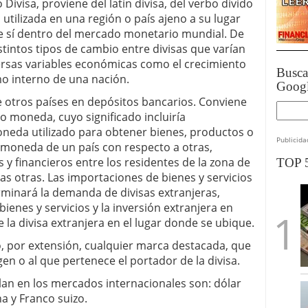
 Divisa, proviene del latín divisa, del verbo divido
a utilizada en una región o país ajeno a su lugar
tre sí dentro del mercado monetario mundial. De
intos tipos de cambio entre divisas que varían
rsas variables económicas como el crecimiento
Busc
mo interno de una nación.
Goog
e otros países en depósitos bancarios. Conviene
no moneda, cuyo significado incluiría
oneda utilizado para obtener bienes, productos o
Publicida
la moneda de un país con respecto a otras,
 y financieros entre los residentes de la zona de
TOP 
as otras. Las importaciones de bienes y servicios
erminará la demanda de divisas extranjeras,
ienes y servicios y la inversión extranjera en
 la divisa extranjera en el lugar donde se ubique.
, por extensión, cualquier marca destacada, que
gen o al que pertenece el portador de la divisa.
an en los mercados internacionales son: dólar
na y Franco suizo.