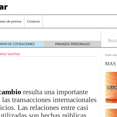
ar
otas de prensa
Contacto
Busca
RÁFICOS COTIZACIONES
FINANZAS PERSONALES
érez Sanchez
Publicida
MAS 
 cambio
resulta una importante
euro se mantiene cerca de 1,174 USD tras rebote
 las transacciones internacionales
el cambio euro-dólar
17/01/2026
icios. Las relaciones entre casi
te: próximos reportes de empleo de EE. UU. se
tilizadas son hechas públicas
cipal para el par EUR/USD
09/01/2026