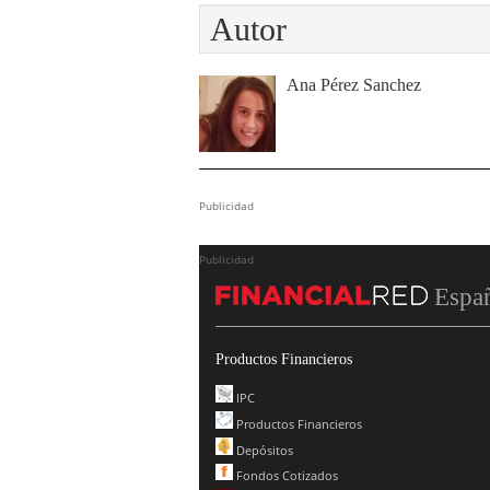
Autor
Ana Pérez Sanchez
Publicidad
Publicidad
Espa
Productos Financieros
IPC
Productos Financieros
Depósitos
Fondos Cotizados