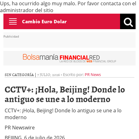
Ups, ha ocurrido algo muy malo. Por favor contacta con el
administrador del sitio
Toggle
Cambio Euro Dolar
navigation
Publicidad
SIN CATEGORÍA |
7 JULIO, 2026
-
Escrito por:
PR News
CCTV+: ¡Hola, Beijing! Donde lo
antiguo se une a lo moderno
CCTV+: ¡Hola, Beijing! Donde lo antiguo se une a lo
moderno
PR Newswire
BEIJING, 6 de julio de 2026