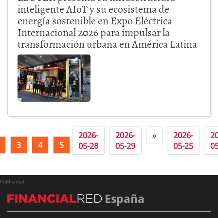
inteligente AIoT y su ecosistema de
energía sostenible en Expo Eléctrica
Internacional 2026 para impulsar la
transformación urbana en América Latina
2026-
2026-
»
2026-
2
3
4
5
6
05-28
05-29
05-25
0
Publicidad
España