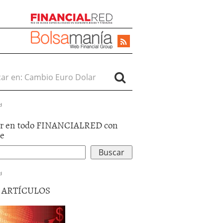
r en:
d
r en todo FINANCIALRED con
le
d
5 ARTÍCULOS