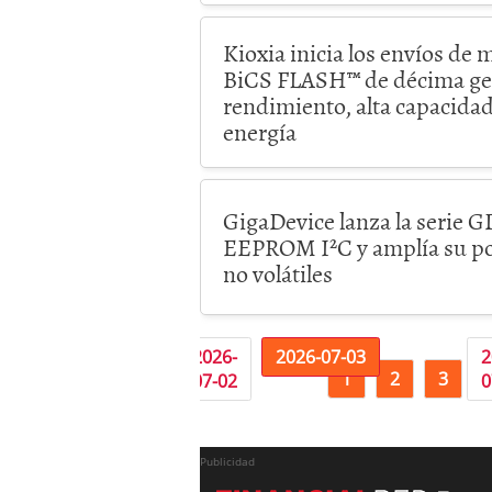
Kioxia inicia los envíos de 
BiCS FLASH™ de décima gen
rendimiento, alta capacida
energía
GigaDevice lanza la serie
EEPROM I²C y amplía su po
no volátiles
«
2026-
2026-
2026-07-03
2
1
2
3
07-01
07-02
0
Publicidad