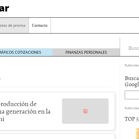
ar
otas de prensa
Contacto
Busca
RÁFICOS COTIZACIONES
FINANZAS PERSONALES
Publicida
a
Busca
Goog
 producción de
Publicida
a generación en la
mi
TOP 