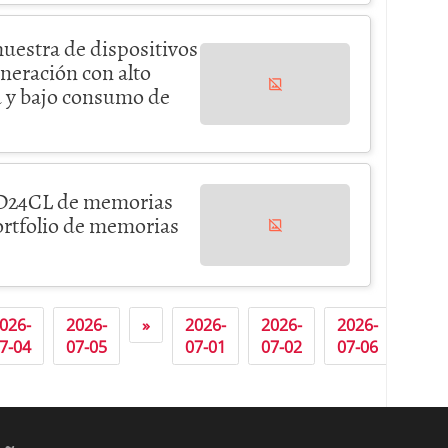
muestra de dispositivos
eración con alto
d y bajo consumo de
 GD24CL de memorias
rtfolio de memorias
026-
2026-
»
2026-
2026-
2026-
2026
4
7-04
07-05
07-01
07-02
07-06
07-0