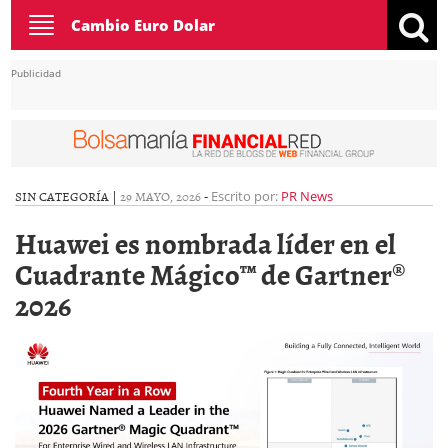
Toggle
Cambio Euro Dolar
navigation
Publicidad
SIN CATEGORÍA |
29 MAYO, 2026
-
Escrito por:
PR News
Huawei es nombrada líder en el
Cuadrante Mágico™ de Gartner®
2026