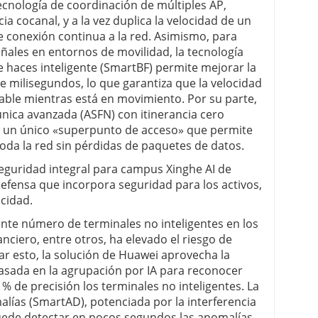
 tecnología de coordinación de múltiples AP,
a cocanal, y a la vez duplica la velocidad de un
e conexión continua a la red. Asimismo, para
señales en entornos de movilidad, la tecnología
haces inteligente (SmartBF) permite mejorar la
de milisegundos, lo que garantiza que la velocidad
rable mientras está en movimiento. Por su parte,
única avanzada (ASFN) con itinerancia cero
ar un único «superpunto de acceso» que permite
toda la red sin pérdidas de paquetes de datos.
 seguridad integral para campus Xinghe AI de
efensa que incorpora seguridad para los activos,
acidad.
iente número de terminales no inteligentes en los
nciero, entre otros, ha elevado el riesgo de
tar esto, la solución de Huawei aprovecha la
basada en la agrupación por IA para reconocer
 de precisión los terminales no inteligentes. La
alías (SmartAD), potenciada por la interferencia
uede detectar en pocos segundos las anomalías