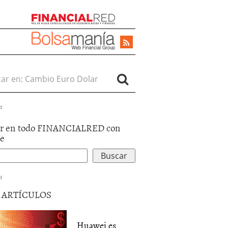
r en:
d
r en todo FINANCIALRED con
le
d
5 ARTÍCULOS
Huawei es