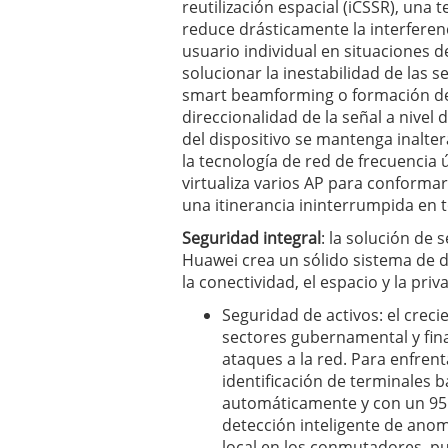
reutilización espacial (iCSSR), una
reduce drásticamente la interferenci
usuario individual en situaciones d
solucionar la inestabilidad de las 
smart beamforming o formación de 
direccionalidad de la señal a nivel 
del dispositivo se mantenga inalte
la tecnología de red de frecuencia 
virtualiza varios AP para conform
una itinerancia ininterrumpida en 
Seguridad integral
: la solución de
Huawei crea un sólido sistema de d
la conectividad, el espacio y la priv
Seguridad de activos: el crec
sectores gubernamental y fina
ataques a la red. Para enfren
identificación de terminales 
automáticamente y con un 95 %
detección inteligente de anom
local en los conmutadores, p