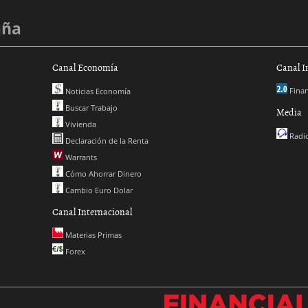
aña
Canal Economía
Canal I
Finan
Noticias Economía
Buscar Trabajo
Media
Vivienda
Radio
Declaración de la Renta
Warrants
Cómo Ahorrar Dinero
Cambio Euro Dolar
Canal Internacional
Materias Primas
Forex