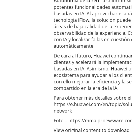
Autonomía de la red
: la solución 
potentes funcionalidades automat
basadas en IA. Al aprovechar el análi
tecnología iFlow, la solución puede
áreas de baja calidad de la experienc
observabilidad de la experiencia. C
con IA y localizar fallas en cuestión
automáticamente.
De cara al futuro, Huawei continua
clientes y acelerará la implementa
basadas en IA. Asimismo, Huawei tr
ecosistema para ayudar a los client
con ello mejorar la eficiencia y la s
compartido en la era de la IA.
Para obtener más detalles sobre el 
https://e.huawei.com/en/topic/sol
network
Foto – https://mma.prnewswire.c
View original content to download