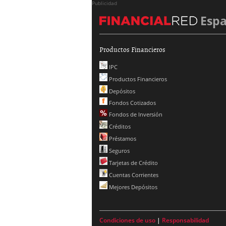
Publicidad
Esp
Productos Financieros
IPC
Productos Financieros
Depósitos
Fondos Cotizados
Fondos de Inversión
Créditos
Préstamos
Seguros
Tarjetas de Crédito
Cuentas Corrientes
Mejores Depósitos
Condiciones de uso
|
Responsabilidad