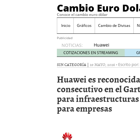
Cambio Euro Dol
Conoce el cambio euro dólar
Inicio
Gráficos
Cambio de Divisas
N
Publicidad
Huawei
NOTICIAS:
es
COTIZACIONES EN STREAMING
G
reconocida
como
SIN CATEGORÍA |
29 MAYO, 2026
-
Escrito por:
líder por
Huawei es reconocida
cuarto
año
consecutivo en el Ga
consecutivo
para infraestructuras
en el
Gartner®
para empresas
Magic
Quadrant™
2026
para
infraestructuras
LAN