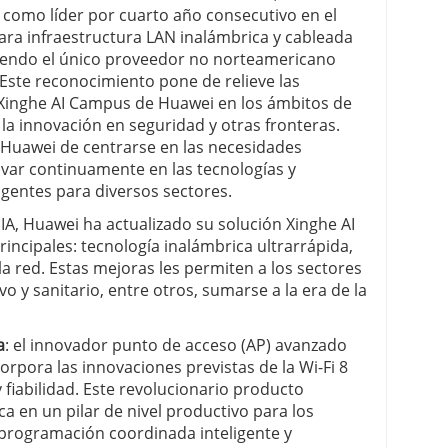
 como líder por cuarto año consecutivo en el
a infraestructura LAN inalámbrica y cableada
iendo el único proveedor no norteamericano
 Este reconocimiento pone de relieve las
n Xinghe AI Campus de Huawei en los ámbitos de
la innovación en seguridad y otras fronteras.
Huawei de centrarse en las necesidades
ovar continuamente en las tecnologías y
igentes para diversos sectores.
IA, Huawei ha actualizado su solución Xinghe AI
incipales: tecnología inalámbrica ultrarrápida,
a red. Estas mejoras les permiten a los sectores
o y sanitario, entre otros, sumarse a la era de la
a
: el innovador punto de acceso (AP) avanzado
orpora las innovaciones previstas de la Wi-Fi 8
fiabilidad. Este revolucionario producto
ca en un pilar de nivel productivo para los
a programación coordinada inteligente y