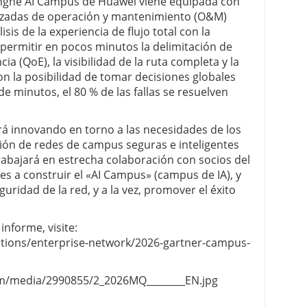
Xinghe AI Campus de Huawei viene equipada con
izadas de operación y mantenimiento (O&M)
sis de la experiencia de flujo total con la
 permitir en pocos minutos la delimitación de
ia (QoE), la visibilidad de la ruta completa y la
on la posibilidad de tomar decisiones globales
 de minutos, el 80 % de las fallas se resuelven
rá innovando en torno a las necesidades de los
ción de redes de campus seguras e inteligentes
abajará en estrecha colaboración con socios del
es a construir el «AI Campus» (campus de IA), y
eguridad de la red, y a la vez, promover el éxito
informe, visite:
utions/enterprise-network/2026-gartner-campus-
om/media/2990855/2_2026MQ________EN.jpg