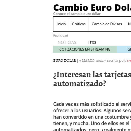
Cambio Euro Dol
Conoce el cambio euro dólar
Inicio
Gráficos
Cambio de Divisas
N
Publicidad
Tres
NOTICIAS:
escenarios
COTIZACIONES EN STREAMING
G
posibles
para el
EURO DOLAR
|
9 MARZO, 2022
-
Escrito por:
nv
EUR/USD
¿Interesan las tarjeta
según
las
automatizado?
decisiones
de la Fed
y el BCE
26/01/2026
Cada vez es más sofisticado el serv
Informe de mercado: el 
ofrecer a los usuarios. Algunos se
del dólar
21/01/2026
han convertido en una costumbre y
Qué está moviendo hoy 
tienen, y mucha. Uno de ellos es el 
Contexto del dólar fuer
automatizados, pero, ¿realmente me
convierten en foco prin