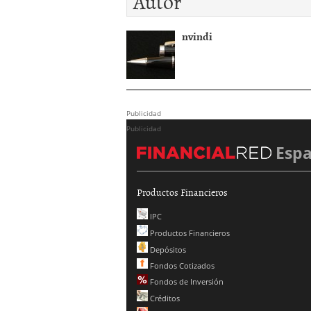
Autor
nvindi
Publicidad
Publicidad
Esp
Productos Financieros
IPC
Productos Financieros
Depósitos
Fondos Cotizados
Fondos de Inversión
Créditos