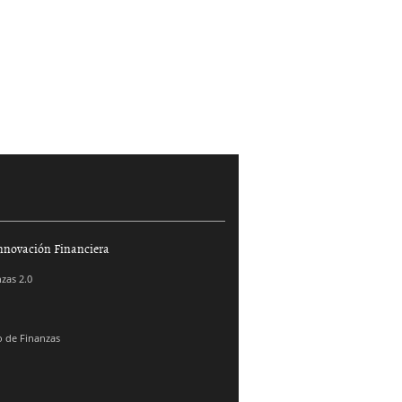
nnovación Financiera
zas 2.0
 de Finanzas