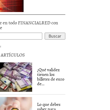
r en todo FINANCIALRED con
le
d
5 ARTÍCULOS
¿Qué validez
tienen los
billetes de euro
de...
Lo que debes
saber para