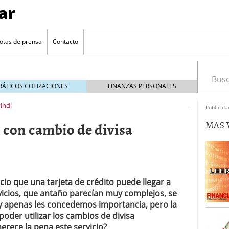
ar
otas de prensa
Contacto
Busca
RÁFICOS COTIZACIONES
FINANZAS PERSONALES
indi
Publicida
MAS 
s con cambio de divisa
icio que una tarjeta de crédito puede llegar a
euro se mantiene cerca de 1,174 USD tras rebote
rvicios, que antaño parecían muy complejos, se
 apenas les concedemos importancia, pero la
el cambio euro-dólar
17/01/2026
poder utilizar los cambios de divisa
te: próximos reportes de empleo de EE. UU. se
rece la pena este servicio?
cipal para el par EUR/USD
09/01/2026