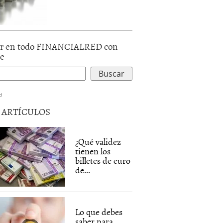
r en todo FINANCIALRED con
le
d
5 ARTÍCULOS
¿Qué validez
tienen los
billetes de euro
de...
Lo que debes
saber para