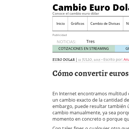
Cambio Euro Dol
Conoce el cambio euro dólar
Inicio
Gráficos
Cambio de Divisas
N
Publicidad
Tres
NOTICIAS:
escenarios
COTIZACIONES EN STREAMING
G
posibles
para el
EURO DOLAR
|
21 JULIO, 2015
-
Escrito por:
An
EUR/USD
Cómo convertir euros 
según
las
decisiones
de la Fed
En Internet encontramos multitud 
y el BCE
26/01/2026
un cambio exacto de la cantidad de
Informe de mercado: el 
embargo, puede resultar también út
del dólar
21/01/2026
cambio manualmente, ya sea porque
Qué está moviendo hoy 
momento en concreto o porque quie
Contexto del dólar fuer
convierten en foco prin
Con tales fines o cualquier otro q