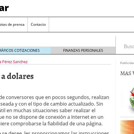
ar
otas de prensa
Contacto
Busca
RÁFICOS COTIZACIONES
FINANZAS PERSONALES
a Pérez Sanchez
Publicida
MAS 
a dolares
de conversores que en pocos segundos, realizan
seada y con el tipo de cambio actualizado. Sin
euro se mantiene cerca de 1,174 USD tras rebote
il en muchas situaciones saber realizar el
 no se dispone de conexión a Internet en un
el cambio euro-dólar
17/01/2026
re comprobarse la fiabilidad de una página.
te: próximos reportes de empleo de EE. UU. se
cipal para el par EUR/USD
09/01/2026
ue se desee, les proporcionamos las instrucciones