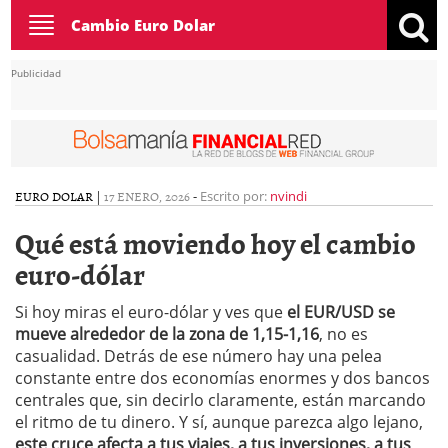
Toggle
Cambio Euro Dolar
navigation
Publicidad
EURO DOLAR
|
17 ENERO, 2026
-
Escrito por:
nvindi
Qué está moviendo hoy el cambio
euro-dólar
Si hoy miras el euro-dólar y ves que
el EUR/USD se
mueve alrededor de la zona de 1,15-1,16
, no es
casualidad. Detrás de ese número hay una pelea
constante entre dos economías enormes y dos bancos
centrales que, sin decirlo claramente, están marcando
el ritmo de tu dinero. Y sí, aunque parezca algo lejano,
este cruce afecta a tus viajes, a tus inversiones, a tus