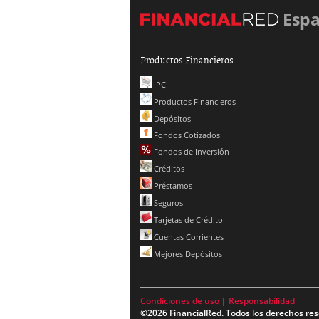
Esp
Productos Financieros
IPC
Productos Financieros
Depósitos
Fondos Cotizados
Fondos de Inversión
Créditos
Préstamos
Seguros
Tarjetas de Crédito
Cuentas Corrientes
Mejores Depósitos
Condiciones de uso
|
Responsabilidad
©2026 FinancialRed. Todos los derechos res