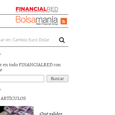
r en:
d
r en todo FINANCIALRED con
le
d
5 ARTÍCULOS
¿Qué validez