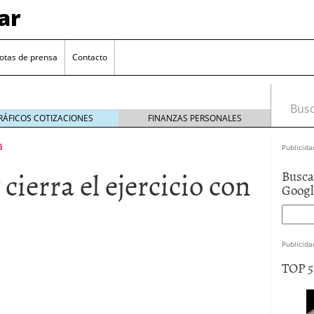
ar
otas de prensa
Contacto
Busca
RÁFICOS COTIZACIONES
FINANZAS PERSONALES
a
Publicida
ierra el ejercicio con
Busca
Goog
Publicida
euro se mantiene cerca de 1,174 USD tras rebote
TOP 
el cambio euro-dólar
17/01/2026
te: próximos reportes de empleo de EE. UU. se
cipal para el par EUR/USD
09/01/2026