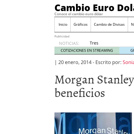
Cambio Euro Dol
Conoce el cambio euro dólar
Inicio
Gráficos
Cambio de Divisas
N
Publicidad
Tres
NOTICIAS:
escenarios
COTIZACIONES EN STREAMING
G
posibles
para el
|
20 enero, 2014
-
Escrito por:
Soni
EUR/USD
Morgan Stanley c
según
las
decisiones
beneficios
de la Fed
y el BCE
26/01/2026
Informe de mercado: el 
del dólar
21/01/2026
Qué está moviendo hoy 
Contexto del dólar fuer
convierten en foco prin