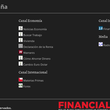
aña
Canal Economía
Canal I
Finan
Noticias Economía
Buscar Trabajo
Media
Vivienda
Radio
Declaración de la Renta
Warrants
Cómo Ahorrar Dinero
Cambio Euro Dolar
Canal Internacional
Materias Primas
Forex
ervados.