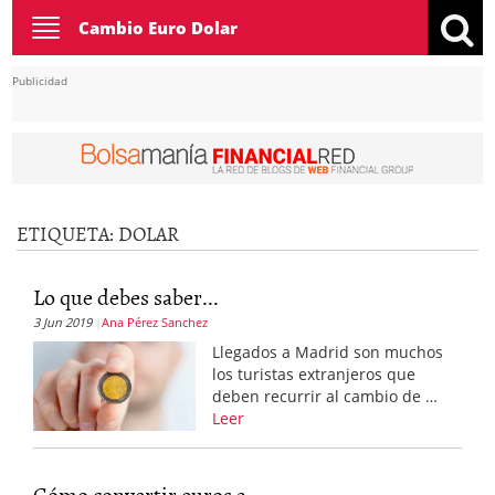
Toggle
Cambio Euro Dolar
navigation
Publicidad
ETIQUETA:
DOLAR
Lo que debes saber...
3 Jun 2019
Ana Pérez Sanchez
Llegados a Madrid son muchos
los turistas extranjeros que
deben recurrir al cambio de …
Leer
Cómo convertir euros a...