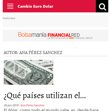
Toggle
Cambio Euro Dolar
navigation
Publicidad
AUTOR:
ANA PÉREZ SANCHEZ
¿Qué países utilizan el...
26 Jun 2019
Ana Pérez Sanchez
El dólar ,como todo el mundo sabe, es ,desde hace