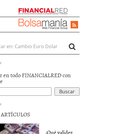
r en:
d
r en todo FINANCIALRED con
le
d
5 ARTÍCULOS
¿Qué validez