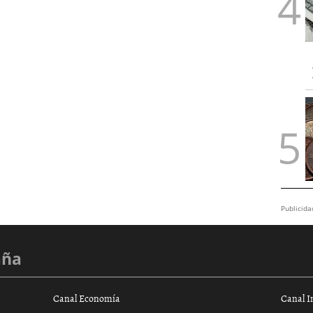
Publicida
aña
Canal Economía
Canal I