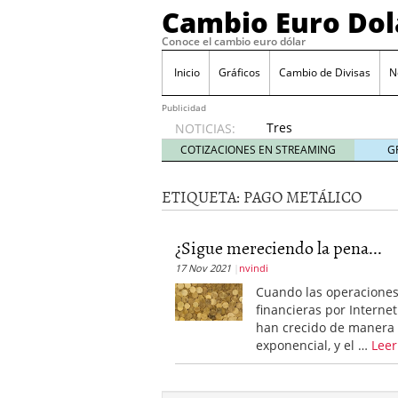
Cambio Euro Dol
Conoce el cambio euro dólar
Inicio
Gráficos
Cambio de Divisas
N
Publicidad
Tres
NOTICIAS:
escenarios
COTIZACIONES EN STREAMING
G
posibles
para el
ETIQUETA:
PAGO METÁLICO
EUR/USD
según
las
¿Sigue mereciendo la pena...
decisiones
17 Nov 2021
nvindi
de la Fed
y el BCE
Cuando las operacione
26/01/2026
financieras por Internet
Informe de mercado: el 
han crecido de manera
del dólar
21/01/2026
exponencial, y el …
Leer
Qué está moviendo hoy 
Contexto del dólar fuer
convierten en foco prin