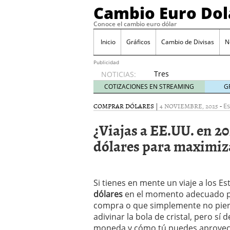
Cambio Euro Dol
Conoce el cambio euro dólar
Inicio
Gráficos
Cambio de Divisas
N
Publicidad
Tres
NOTICIAS:
escenarios
COTIZACIONES EN STREAMING
G
posibles
para el
COMPRAR DÓLARES
|
4 NOVIEMBRE, 2025
-
Es
EUR/USD
¿Viajas a EE.UU. en 2
según
las
dólares para maximiz
decisiones
de la Fed
y el BCE
26/01/2026
Si tienes en mente un viaje a los 
Informe de mercado: el 
dólares
en el momento adecuado pu
del dólar
21/01/2026
compra o que simplemente no pierd
Qué está moviendo hoy 
adivinar la bola de cristal, pero s
Contexto del dólar fuer
moneda y cómo tú puedes aprovech
convierten en foco prin