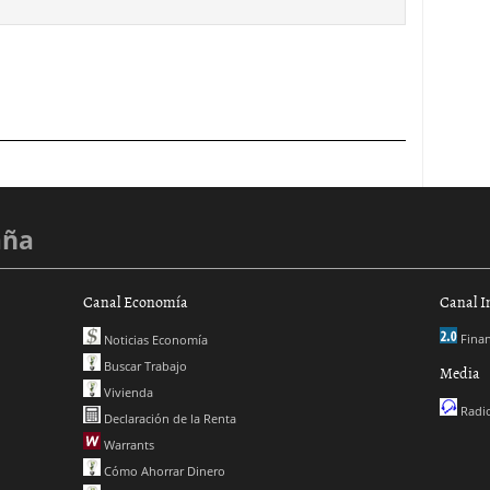
aña
Canal Economía
Canal I
Finan
Noticias Economía
Buscar Trabajo
Media
Vivienda
Radio
Declaración de la Renta
Warrants
Cómo Ahorrar Dinero