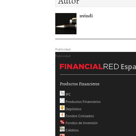
nvindi
Publicidad
Publicidad
Esp
Productos Financieros
IPC
Productos Financieros
Depósitos
Fondos Cotizados
Fondos de Inversión
Créditos