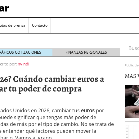
ar
otas de prensa
Contacto
Busca
RÁFICOS COTIZACIONES
FINANZAS PERSONALES
crito por:
nvindi
Publicida
MAS 
026? Cuándo cambiar euros a
ar tu poder de compra
Estados Unidos en 2026, cambiar tus
euros
por
euro se mantiene cerca de 1,174 USD tras rebote
ede significar que tengas más poder de
as de más por el tipo de cambio. No se trata de
el cambio euro-dólar
17/01/2026
í de entender qué factores pueden mover la
te: próximos reportes de empleo de EE. UU. se
arlo. Vamos al grano.
cipal para el par EUR/USD
09/01/2026