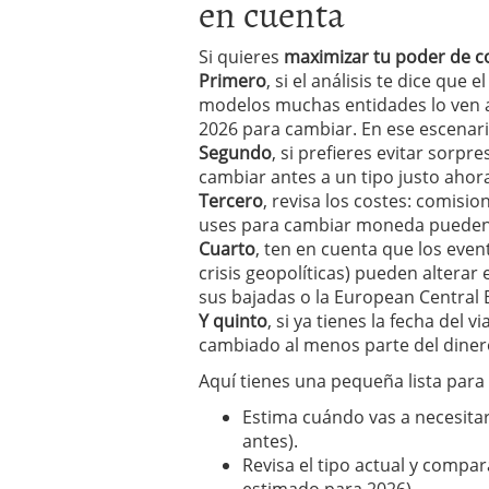
en cuenta
Si quieres
maximizar tu poder de 
Primero
, si el análisis te dice que 
modelos muchas entidades lo ven as
2026 para cambiar. En ese escenari
Segundo
, si prefieres evitar sorpre
cambiar antes a un tipo justo ahor
Tercero
, revisa los costes: comisi
uses para cambiar moneda pueden r
Cuarto
, ten en cuenta que los even
crisis geopolíticas) pueden alterar 
sus bajadas o la European Central 
Y quinto
, si ya tienes la fecha del 
cambiado al menos parte del dinero
Aquí tienes una pequeña lista para 
Estima cuándo vas a necesitar l
antes).
Revisa el tipo actual y compar
estimado para 2026).