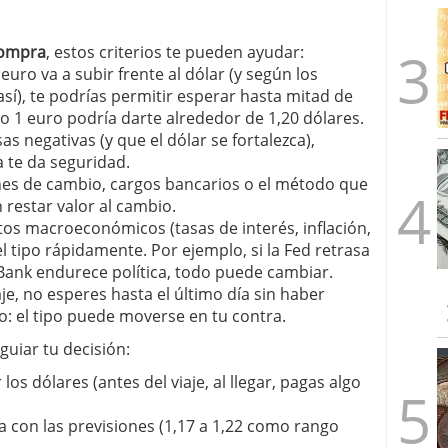
compra
, estos criterios te pueden ayudar:
el euro va a subir frente al dólar (y según los
í), te podrías permitir esperar hasta mitad de
o 1 euro podría darte alrededor de 1,20 dólares.
sas negativas (y que el dólar se fortalezca),
a te da seguridad.
ones de cambio, cargos bancarios o el método que
estar valor al cambio.
tos macroeconómicos (tasas de interés, inflación,
el tipo rápidamente. Por ejemplo, si la Fed retrasa
Bank endurece política, todo puede cambiar.
viaje, no esperes hasta el último día sin haber
: el tipo puede moverse en tu contra.
guiar tu decisión:
os dólares (antes del viaje, al llegar, pagas algo
a con las previsiones (1,17 a 1,22 como rango