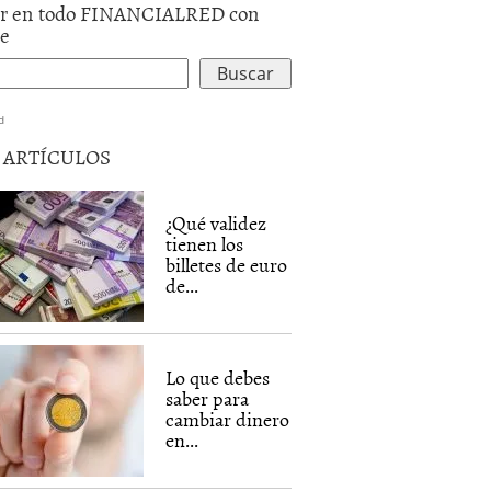
r en todo FINANCIALRED con
le
d
5 ARTÍCULOS
¿Qué validez
tienen los
billetes de euro
de...
Lo que debes
saber para
cambiar dinero
en...