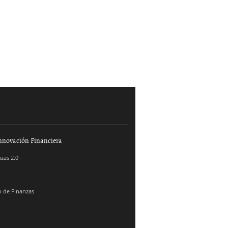
nnovación Financiera
zas 2.0
 de Finanzas