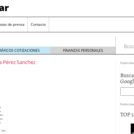
ar
otas de prensa
Contacto
Busca
RÁFICOS COTIZACIONES
FINANZAS PERSONALES
a Pérez Sanchez
Publicida
Busca
Goog
Publicida
euro se mantiene cerca de 1,174 USD tras rebote
TOP 
el cambio euro-dólar
17/01/2026
te: próximos reportes de empleo de EE. UU. se
cipal para el par EUR/USD
09/01/2026