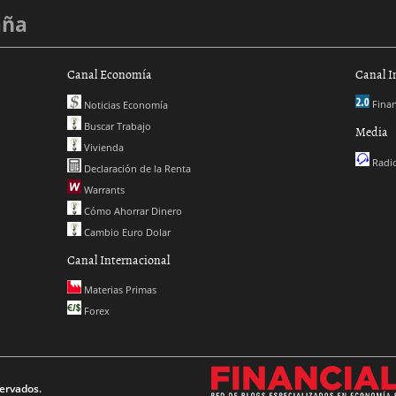
aña
Canal Economía
Canal I
Finan
Noticias Economía
Buscar Trabajo
Media
Vivienda
Radio
Declaración de la Renta
Warrants
Cómo Ahorrar Dinero
Cambio Euro Dolar
Canal Internacional
Materias Primas
Forex
ervados.