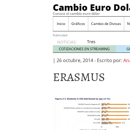
Cambio Euro Dol
Conoce el cambio euro dólar
Inicio
Gráficos
Cambio de Divisas
N
Publicidad
Tres
NOTICIAS:
escenarios
COTIZACIONES EN STREAMING
G
posibles
para el
|
26 octubre, 2014
-
Escrito por:
An
EUR/USD
ERASMUS
según
las
decisiones
de la Fed
y el BCE
26/01/2026
Informe de mercado: el 
del dólar
21/01/2026
Qué está moviendo hoy 
Contexto del dólar fuer
convierten en foco prin