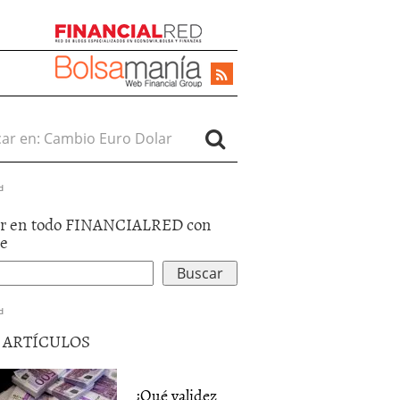
r en:
d
r en todo FINANCIALRED con
le
d
5 ARTÍCULOS
¿Qué validez