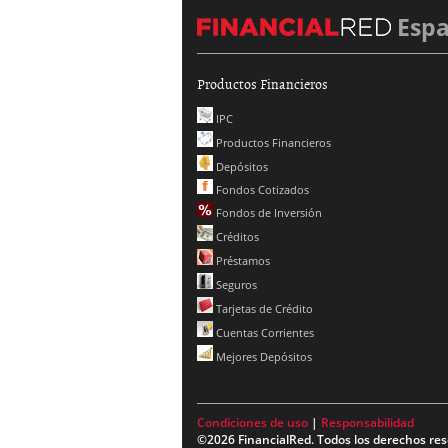
Esp
Productos Financieros
IPC
Productos Financieros
Depósitos
Fondos Cotizados
Fondos de Inversión
Créditos
Préstamos
Seguros
Tarjetas de Crédito
Cuentas Corrientes
Mejores Depósitos
Condiciones de uso
|
Responsabilidad
©2026 FinancialRed. Todos los derechos res