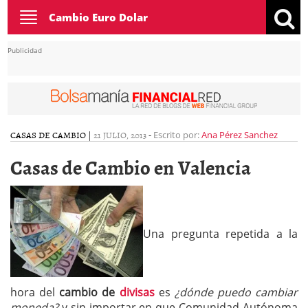
Toggle
Cambio Euro Dolar
navigation
Publicidad
CASAS DE CAMBIO
|
21 JULIO, 2013
-
Escrito por:
Ana Pérez Sanchez
Casas de Cambio en Valencia
Una pregunta repetida a la
hora del
cambio de
divisas
es
¿dónde puedo cambiar
moneda?
y sin importar en que Comunidad Autónoma