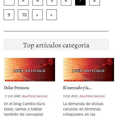
«
4
5
6
7
8
9
10
»
»
Top artículos categoría
Dolar Permuta
El mercado y la...
11 Oct 2008
Ana Pérez Sanchez
5 Oct 2016
Ana Pérez Sanchez
En el blog Cambio Euro
La demanda de divisas
Dolar, vamos a hablar
consiste, en términos
también de conceptos
coloquiales, en las