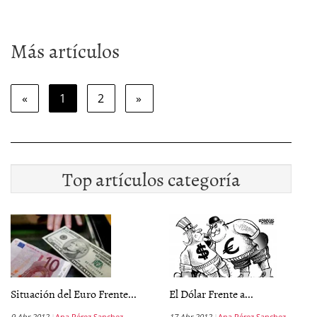
Más artículos
«
1
2
»
Top artículos categoría
Situación del Euro Frente...
El Dólar Frente a...
9 Abr 2012
Ana Pérez Sanchez
17 Abr 2012
Ana Pérez Sanchez