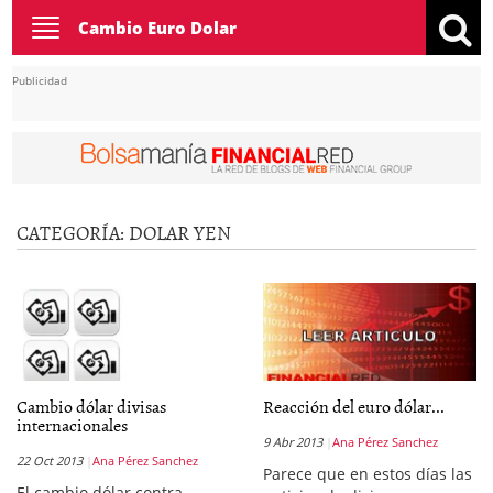
Toggle
Cambio Euro Dolar
navigation
Publicidad
CATEGORÍA:
DOLAR YEN
Cambio dólar divisas
Reacción del euro dólar...
internacionales
9 Abr 2013
Ana Pérez Sanchez
22 Oct 2013
Ana Pérez Sanchez
Parece que en estos días las
El cambio dólar contra