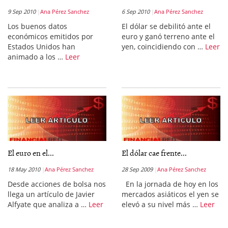
9 Sep 2010
Ana Pérez Sanchez
6 Sep 2010
Ana Pérez Sanchez
Los buenos datos
El dólar se debilitó ante el
económicos emitidos por
euro y ganó terreno ante el
Estados Unidos han
yen, coincidiendo con …
Leer
animado a los …
Leer
El euro en el...
El dólar cae frente...
18 May 2010
Ana Pérez Sanchez
28 Sep 2009
Ana Pérez Sanchez
Desde acciones de bolsa nos
En la jornada de hoy en los
llega un artículo de Javier
mercados asiáticos el yen se
Alfyate que analiza a …
Leer
elevó a su nivel más …
Leer