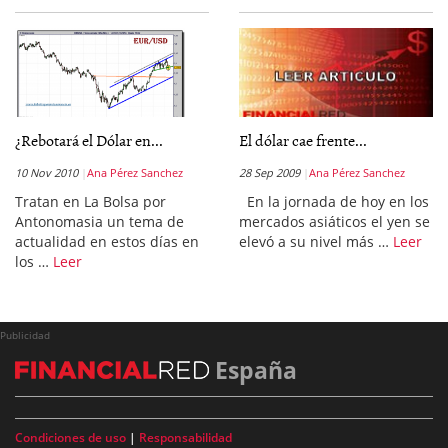
¿Rebotará el Dólar en...
El dólar cae frente...
10 Nov 2010
Ana Pérez Sanchez
28 Sep 2009
Ana Pérez Sanchez
Tratan en La Bolsa por
En la jornada de hoy en los
Antonomasia un tema de
mercados asiáticos el yen se
actualidad en estos días en
elevó a su nivel más …
Leer
los …
Leer
Publicidad
España
Condiciones de uso
|
Responsabilidad