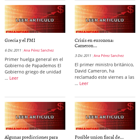
Grecia y el FMI
Crisis en eurozona:
Cameron...
6 Dic 2011
Ana Pérez Sanchez
3 Dic 2011
Ana Pérez Sanchez
Primer huelga general en el
El primer ministro británico,
Gobierno de Papademos El
David Cameron, ha
Gobierno griego de unidad
reclamado este viernes a las
…
Leer
…
Leer
Algunas predicciones para
Posible union fiscal de...