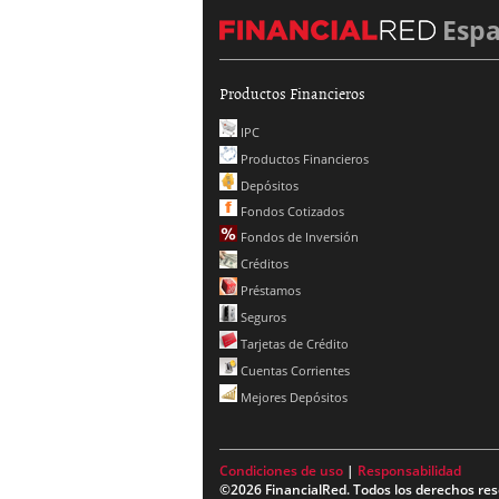
Esp
Productos Financieros
IPC
Productos Financieros
Depósitos
Fondos Cotizados
Fondos de Inversión
Créditos
Préstamos
Seguros
Tarjetas de Crédito
Cuentas Corrientes
Mejores Depósitos
Condiciones de uso
|
Responsabilidad
©2026 FinancialRed. Todos los derechos res