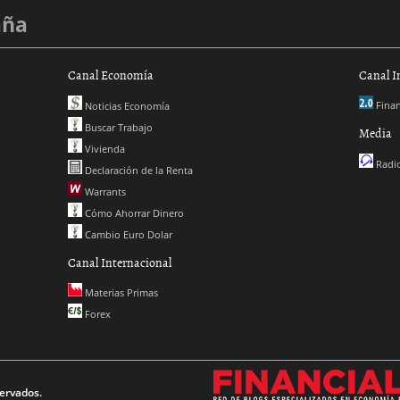
aña
Canal Economía
Canal I
Finan
Noticias Economía
Buscar Trabajo
Media
Vivienda
Radio
Declaración de la Renta
Warrants
Cómo Ahorrar Dinero
Cambio Euro Dolar
Canal Internacional
Materias Primas
Forex
ervados.