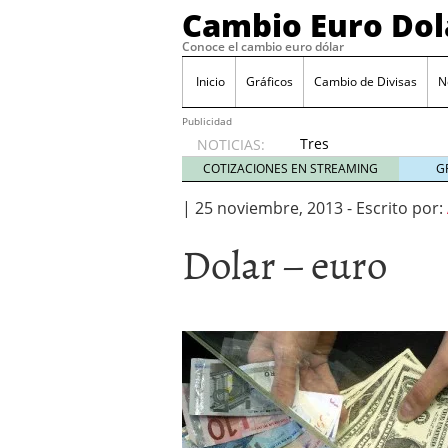
Cambio Euro Dol
Conoce el cambio euro dólar
Inicio
Gráficos
Cambio de Divisas
N
Publicidad
Tres
NOTICIAS:
escenarios
COTIZACIONES EN STREAMING
G
posibles
para el
|
25 noviembre, 2013
-
Escrito por:
EUR/USD
Dolar – euro
según
las
decisiones
de la Fed
y el BCE
26/01/2026
Informe de mercado: el 
del dólar
21/01/2026
Qué está moviendo hoy 
Contexto del dólar fuer
convierten en foco prin