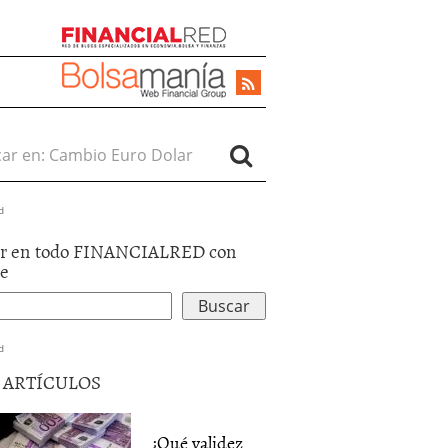
r en:
d
r en todo FINANCIALRED con
le
d
5 ARTÍCULOS
¿Qué validez