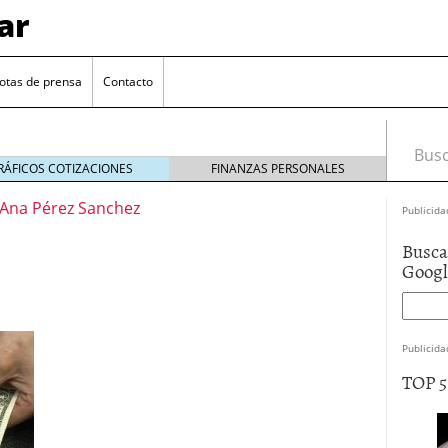
ar
otas de prensa
Contacto
Busca
RÁFICOS COTIZACIONES
FINANZAS PERSONALES
Ana Pérez Sanchez
Publicida
Busca
Goog
Publicida
euro se mantiene cerca de 1,174 USD tras rebote
TOP 
el cambio euro-dólar
17/01/2026
te: próximos reportes de empleo de EE. UU. se
cipal para el par EUR/USD
09/01/2026