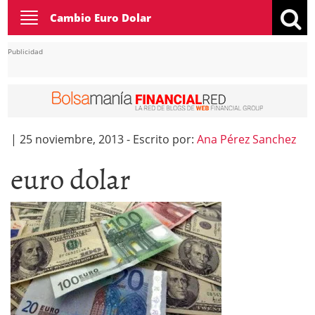
Toggle
Cambio Euro Dolar
navigation
Publicidad
|
25 noviembre, 2013
-
Escrito por:
Ana Pérez Sanchez
euro dolar