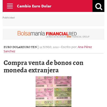
Toggle
Cambio Euro Dolar
navigation
Publicidad
EURO DOLAR
EURO YEN
|
23 JUNIO, 2010
-
Escrito por:
Ana Pérez
Sanchez
Compra venta de bonos con
moneda extranjera