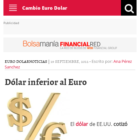
Toggle
Cambio Euro Dolar
navigation
Publicidad
EURO DOLAR
NOTICIAS
|
19 SEPTIEMBRE, 2012
-
Escrito por:
Ana Pérez
Sanchez
Dólar inferior al Euro
El
dólar
de EE.UU.
cotizó