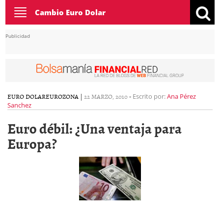
Toggle
Cambio Euro Dolar
navigation
Publicidad
EURO DOLAR
EUROZONA
|
22 MARZO, 2010
-
Escrito por:
Ana Pérez
Sanchez
Euro débil: ¿Una ventaja para
Europa?