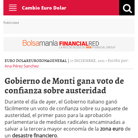
Toggle
Cambio Euro Dolar
navigation
Publicidad
EURO DOLAR
EUROZONA
GENERAL
|
17 DICIEMBRE, 2011
-
Escrito por:
Ana Pérez Sanchez
Gobierno de Monti gana voto de
confianza sobre austeridad
Durante el día de ayer, el Gobierno italiano ganó
fácilmente un voto de confianza sobre su paquete de
austeridad, el primer paso para la aprobación
parlamentaria de medidas radicales encaminadas a
salvar a la tercera mayor economía de la
zona euro
de
un
desastre financiero
.