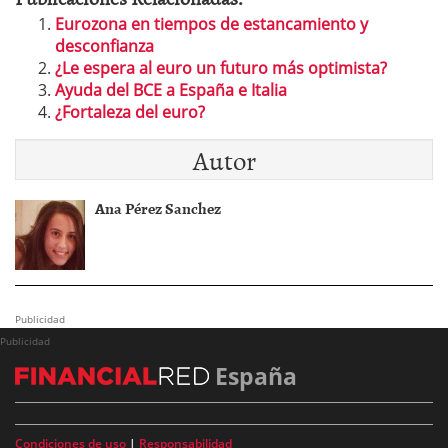
Eurozona en tiempos de estancamiento y
desconfianza
¿Le espera al euro un futuro más optimista?
Ayuda del BCE a España e Italia
¿Fortaleza del euro?
Autor
Ana Pérez Sanchez
Publicidad
Publicidad
España
Condiciones de uso
|
Responsabilidad