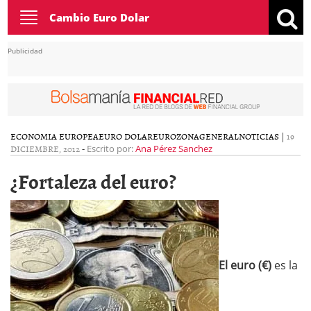
Toggle
Cambio Euro Dolar
navigation
Publicidad
ECONOMIA EUROPEA
EURO DOLAR
EUROZONA
GENERAL
NOTICIAS
|
19
DICIEMBRE, 2012
-
Escrito por:
Ana Pérez Sanchez
¿Fortaleza del euro?
El euro (€)
es la