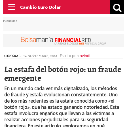
Toggle
Cambio Euro Dolar
navigation
Publicidad
GENERAL
|
14 NOVIEMBRE, 2023
-
Escrito por:
nvindi
La estafa del botón rojo: un fraude
emergente
En un mundo cada vez más digitalizado, los métodos
de fraude y estafa evolucionan constantemente. Uno
de los más recientes es la estafa conocida como «el
botón rojo», que ha estado ganando notoriedad. Esta
estafa involucra engaños que llevan a las víctimas a
realizar acciones perjudiciales para su seguridad
financiera. En este artículo, exploramos en qué