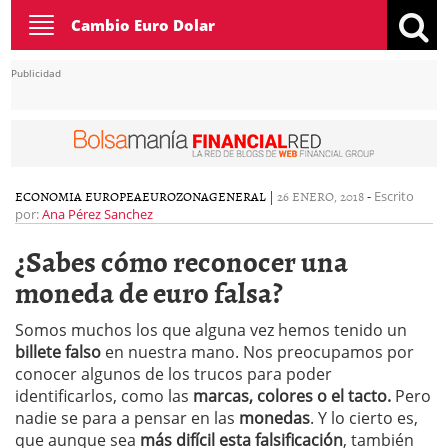
Toggle
Cambio Euro Dolar
navigation
Publicidad
ECONOMIA EUROPEA
EUROZONA
GENERAL
|
26 ENERO, 2018
-
Escrito
por:
Ana Pérez Sanchez
¿Sabes cómo reconocer una
moneda de euro falsa?
Somos muchos los que alguna vez hemos tenido un
billete falso
en nuestra mano. Nos preocupamos por
conocer algunos de los trucos para poder
identificarlos, como las
marcas, colores o el tacto.
Pero
nadie se para a pensar en las
monedas
. Y lo cierto es,
que aunque sea
más difícil esta falsificación
, también