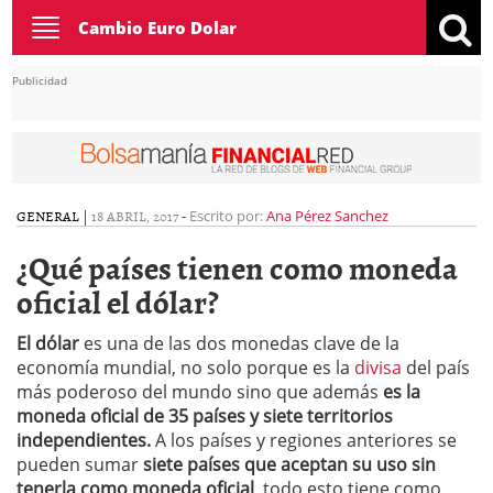
Toggle
Cambio Euro Dolar
navigation
Publicidad
GENERAL
|
18 ABRIL, 2017
-
Escrito por:
Ana Pérez Sanchez
¿Qué países tienen como moneda
oficial el dólar?
El dólar
es una de las dos monedas clave de la
economía mundial, no solo porque es la
divisa
del país
más poderoso del mundo sino que además
es la
moneda oficial de 35 países y siete territorios
independientes.
A los países y regiones anteriores se
pueden sumar
siete países
que
aceptan su uso sin
tenerla como moneda oficial
, todo esto tiene como