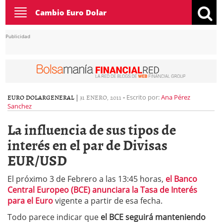
Toggle
Cambio Euro Dolar
navigation
Publicidad
EURO DOLAR
GENERAL
|
31 ENERO, 2011
-
Escrito por:
Ana Pérez
Sanchez
La influencia de sus tipos de
interés en el par de Divisas
EUR/USD
El próximo 3 de Febrero a las 13:45 horas,
el Banco
Central Europeo (BCE) anunciara la Tasa de Interés
para el Euro
vigente a partir de esa fecha.
Todo parece indicar que
el BCE seguirá manteniendo