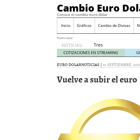
Cambio Euro Dol
Conoce el cambio euro dólar
Inicio
Gráficos
Cambio de Divisas
N
Publicidad
Tres
NOTICIAS:
escenarios
COTIZACIONES EN STREAMING
G
posibles
para el
EURO DOLAR
NOTICIAS
|
21 SEPTIEMBRE, 201
EUR/USD
Vuelve a subir el euro
según
las
decisiones
de la Fed
y el BCE
26/01/2026
Informe de mercado: el 
del dólar
21/01/2026
Qué está moviendo hoy 
Contexto del dólar fuer
convierten en foco prin