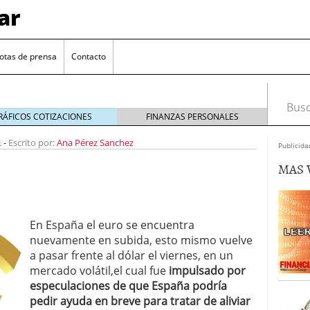
ar
otas de prensa
Contacto
Busca
RÁFICOS COTIZACIONES
FINANZAS PERSONALES
2
-
Escrito por:
Ana Pérez Sanchez
Publicida
MAS 
En España el euro se encuentra
nuevamente en subida, esto mismo vuelve
euro se mantiene cerca de 1,174 USD tras rebote
a pasar frente al dólar el viernes, en un
mercado volátil,el cual fue
impulsado por
el cambio euro-dólar
17/01/2026
especulaciones de que España podría
te: próximos reportes de empleo de EE. UU. se
pedir ayuda en breve para tratar de aliviar
cipal para el par EUR/USD
09/01/2026