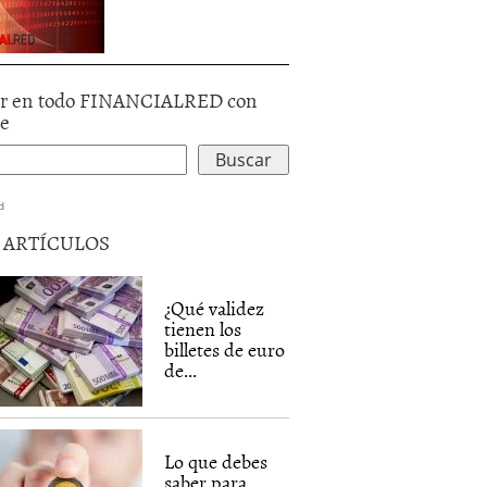
r en todo FINANCIALRED con
le
d
5 ARTÍCULOS
¿Qué validez
tienen los
billetes de euro
de...
Lo que debes
saber para