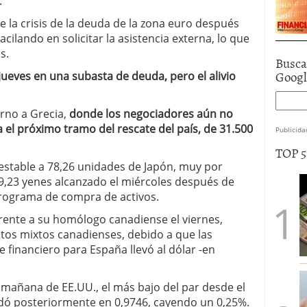
.
 la crisis de la deuda de la zona euro después
acilando en solicitar la asistencia externa, lo que
s.
Busca
Goog
jueves en una subasta de deuda, pero el alivio
rno a Grecia,
donde los negociadores aún no
 el próximo tramo del rescate del país, de 31.500
Publicida
TOP 
 estable a 78,26 unidades de Japón, muy por
,23 yenes alcanzado el miércoles después de
programa de compra de activos.
frente a su homólogo canadiense el viernes,
atos mixtos canadienses, debido a que las
 financiero para España llevó al dólar -en
 mañana de EE.UU., el más bajo del par desde el
idó posteriormente en 0,9746, cayendo un 0,25%.