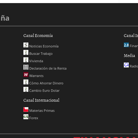
aña
Canal Economía
Canal I
Finan
Noticias Economía
Buscar Trabajo
Media
Vivienda
Radio
Declaración de la Renta
Warrants
Cómo Ahorrar Dinero
Cambio Euro Dolar
Canal Internacional
Materias Primas
Forex