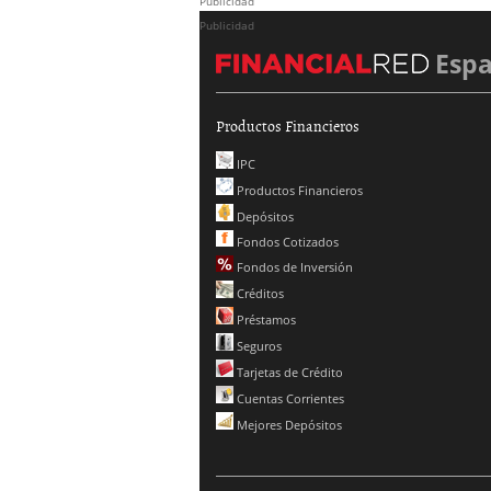
Publicidad
Publicidad
Esp
Productos Financieros
IPC
Productos Financieros
Depósitos
Fondos Cotizados
Fondos de Inversión
Créditos
Préstamos
Seguros
Tarjetas de Crédito
Cuentas Corrientes
Mejores Depósitos