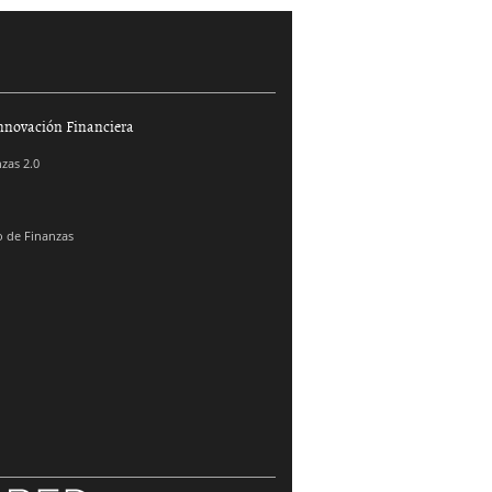
nnovación Financiera
zas 2.0
 de Finanzas