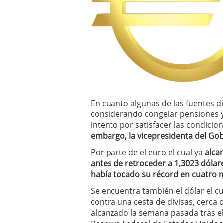
El dólar vive su mayor 
más debilidad en 2026
En cuanto algunas de las fuentes d
considerando congelar pensiones y 
intento por satisfacer las condici
embargo, la vicepresidenta del Gob
Por parte de el euro el cual ya
alcan
antes de retroceder a 1,3023 dólares
había tocado su récord en cuatro 
Se encuentra también el dólar el cu
contra una cesta de divisas, cerca
alcanzado la semana pasada tras e