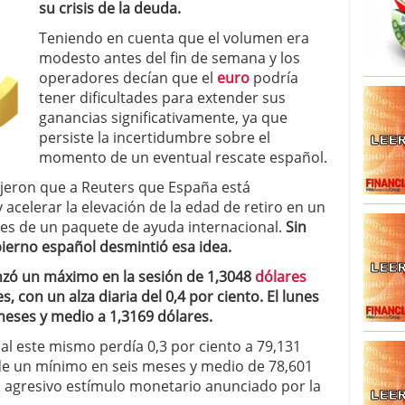
su crisis de la deuda.
caída anual desde 2017 mientras analistas esperan
05/01/2026
Teniendo en cuenta que el volumen era
modesto antes del fin de semana y los
operadores decían que el
euro
podría
tener dificultades para extender sus
ganancias significativamente, ya que
persiste la incertidumbre sobre el
momento de un eventual rescate español.
ijeron que a Reuters que España está
acelerar la elevación de la edad de retiro en un
ones de un paquete de ayuda internacional.
Sin
ierno español desmintió esa idea.
zó un máximo en la sesión de 1,3048
dólares
, con un alza diaria del 0,4 por ciento. El lunes
meses y medio a 1,3169 dólares.
al este mismo perdía 0,3 por ciento a 79,131
 de un mínimo en seis meses y medio de 78,601
l agresivo estímulo monetario anunciado por la