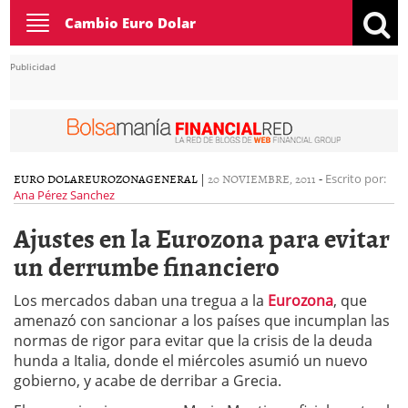
Toggle
Cambio Euro Dolar
navigation
Publicidad
EURO DOLAR
EUROZONA
GENERAL
|
20 NOVIEMBRE, 2011
-
Escrito por:
Ana Pérez Sanchez
Ajustes en la Eurozona para evitar
un derrumbe financiero
Los mercados daban una tregua a la
Eurozona
, que
amenazó con sancionar a los países que incumplan las
normas de rigor para evitar que la crisis de la deuda
hunda a Italia, donde el miércoles asumió un nuevo
gobierno, y acabe de derribar a Grecia.