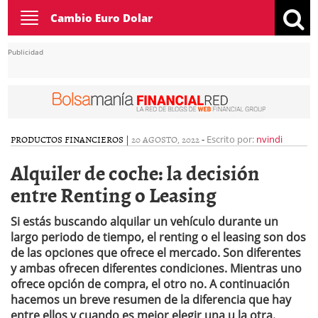
Toggle
Cambio Euro Dolar
navigation
Publicidad
PRODUCTOS FINANCIEROS
|
20 AGOSTO, 2022
-
Escrito por:
nvindi
Alquiler de coche: la decisión
entre Renting o Leasing
Si estás buscando alquilar un vehículo durante un
largo periodo de tiempo, el renting o el leasing son dos
de las opciones que ofrece el mercado. Son diferentes
y ambas ofrecen diferentes condiciones. Mientras uno
ofrece opción de compra, el otro no. A continuación
hacemos un breve resumen de la diferencia que hay
entre ellos y cuando es mejor elegir una u la otra.