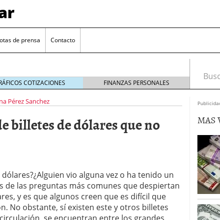
ar
otas de prensa
Contacto
Busca
RÁFICOS COTIZACIONES
FINANZAS PERSONALES
na Pérez Sanchez
Publicida
MAS 
 billetes de dólares que no
 dólares?¿Alguien vio alguna vez o ha tenido un
euro se mantiene cerca de 1,174 USD tras rebote
nas de las preguntas más comunes que despiertan
lares, y es que algunos creen que es difícil que
el cambio euro-dólar
17/01/2026
. No obstante, sí existen este y otros billetes
te: próximos reportes de empleo de EE. UU. se
circulación, se encuentran entre los grandes
cipal para el par EUR/USD
09/01/2026