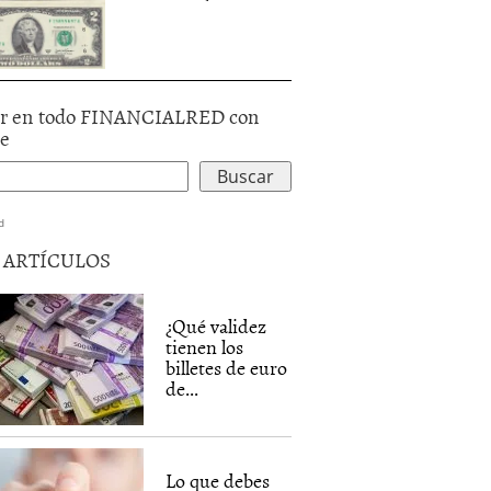
r en todo FINANCIALRED con
le
d
5 ARTÍCULOS
¿Qué validez
tienen los
billetes de euro
de...
Lo que debes