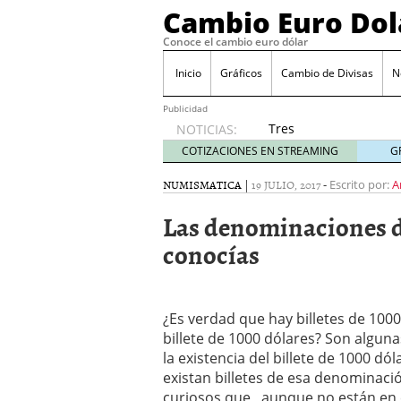
Cambio Euro Dol
Conoce el cambio euro dólar
Inicio
Gráficos
Cambio de Divisas
N
Publicidad
Tres
NOTICIAS:
escenarios
COTIZACIONES EN STREAMING
G
posibles
para el
NUMISMATICA
|
19 JULIO, 2017
-
Escrito por:
A
EUR/USD
Las denominaciones de
según
las
conocías
decisiones
de la Fed
y el BCE
26/01/2026
¿Es verdad que hay billetes de 1000
Informe de mercado: el 
billete de 1000 dólares? Son algu
del dólar
21/01/2026
la existencia del billete de 1000 dó
Qué está moviendo hoy 
existan billetes de esa denominación
Contexto del dólar fuer
curiosos que , aunque no están en 
convierten en foco prin