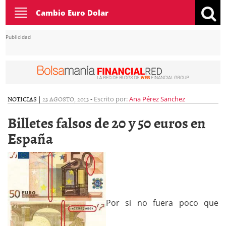
Toggle
Cambio Euro Dolar
navigation
Publicidad
NOTICIAS
|
23 AGOSTO, 2013
-
Escrito por:
Ana Pérez Sanchez
Billetes falsos de 20 y 50 euros en
España
Por si no fuera poco que