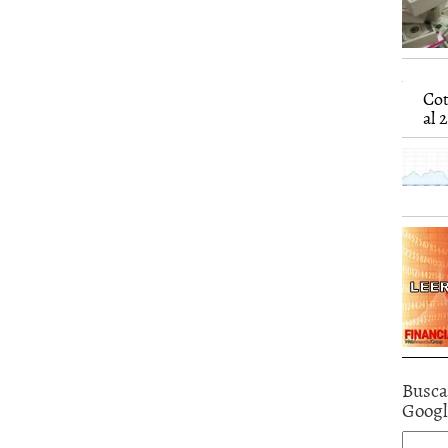
caída anual desde 2017 mientras analistas esperan
05/01/2026
Cot
al 2
Busca
Goog