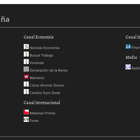
aña
Canal Economía
Canal I
Finan
Noticias Economía
Buscar Trabajo
Media
Vivienda
Radio
Declaración de la Renta
Warrants
Cómo Ahorrar Dinero
Cambio Euro Dolar
Canal Internacional
Materias Primas
Forex