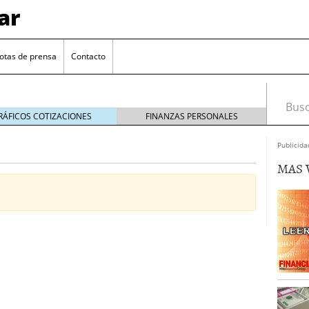
ar
otas de prensa
Contacto
Busca
RÁFICOS COTIZACIONES
FINANZAS PERSONALES
Publicida
MAS 
euro se mantiene cerca de 1,174 USD tras rebote
el cambio euro-dólar
17/01/2026
te: próximos reportes de empleo de EE. UU. se
cipal para el par EUR/USD
09/01/2026