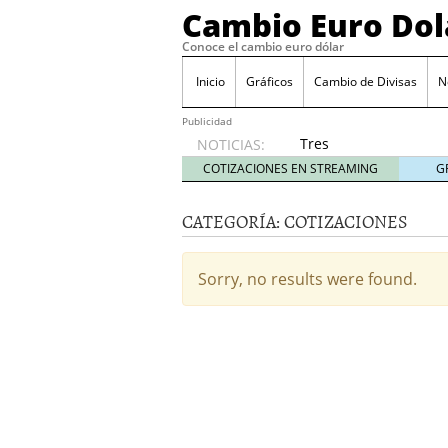
Cambio Euro Dol
Conoce el cambio euro dólar
Inicio
Gráficos
Cambio de Divisas
N
Publicidad
Tres
NOTICIAS:
escenarios
COTIZACIONES EN STREAMING
G
posibles
para el
CATEGORÍA:
COTIZACIONES
EUR/USD
según
las
Sorry, no results were found.
decisiones
de la Fed
y el BCE
26/01/2026
Informe de mercado: el 
del dólar
21/01/2026
Qué está moviendo hoy 
Contexto del dólar fuer
convierten en foco prin