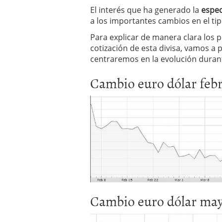
El dólar vive su mayor 
El interés que ha generado la
espec
más debilidad en 2026
a los importantes cambios en el ti
Para explicar de manera clara los 
cotización de esta divisa, vamos a 
centraremos en la evolución duran
Cambio euro dólar febre
Cambio euro dólar mayo