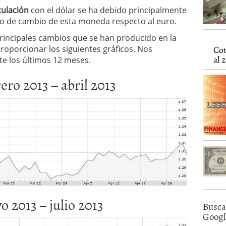
caída anual desde 2017 mientras analistas esperan
ulación
con el dólar se ha debido principalmente
05/01/2026
po de cambio de esta moneda respecto al euro.
principales cambios que se han producido en la
Cot
proporcionar los siguientes gráficos. Nos
al 2
te los últimos 12 meses.
ro 2013 – abril 2013
 2013 – julio 2013
Busca
Goog