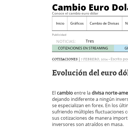
Cambio Euro Dol
Conoce el cambio euro dólar
Inicio
Gráficos
Cambio de Divisas
N
Publicidad
Tres
NOTICIAS:
escenarios
COTIZACIONES EN STREAMING
G
posibles
para el
COTIZACIONES
|
7 FEBRERO, 2014
-
Escrito po
EUR/USD
Evolución del euro dó
según
las
decisiones
de la Fed
El
cambio
entre la
y el BCE
divisa norte-ame
26/01/2026
dejando indiferente a ningún inver
Informe de mercado: el 
se especializan en forex. En los ú
del dólar
21/01/2026
sufriendo múltiples fluctuaciones c
Qué está moviendo hoy 
sus cotizaciones de manera import
Contexto del dólar fuer
inversores son atraídos en masa.
convierten en foco prin