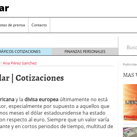
ar
otas de prensa
Contacto
Busca
RÁFICOS COTIZACIONES
FINANZAS PERSONALES
r:
Ana Pérez Sanchez
Publicida
MAS 
lar | Cotizaciones
ricana
y la
divisa europea
últimamente no está
sor, especialmente por supuesto a aquellos que
euro se mantiene cerca de 1,174 USD tras rebote
ltimos meses el dólar estadounidense ha estado
on respecto al euro. Siempre que un valor varía
el cambio euro-dólar
17/01/2026
ante y en cortos periodos de tiempo, multitud de
te: próximos reportes de empleo de EE. UU. se
cipal para el par EUR/USD
09/01/2026