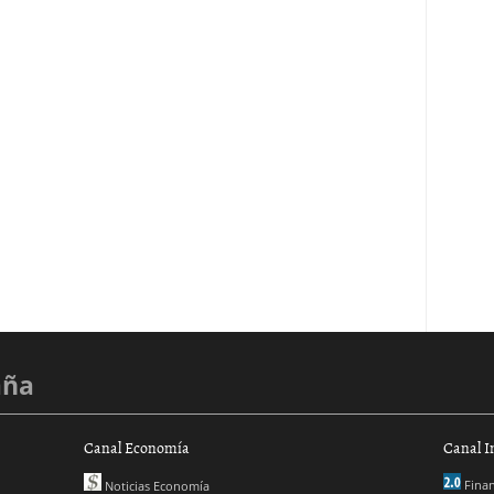
aña
Canal Economía
Canal I
Finan
Noticias Economía