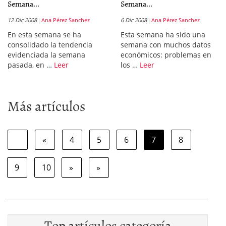
Semana...
Semana...
12 Dic 2008
Ana Pérez Sanchez
6 Dic 2008
Ana Pérez Sanchez
En esta semana se ha
Esta semana ha sido una
consolidado la tendencia
semana con muchos datos
evidenciada la semana
económicos: problemas en
pasada, en …
Leer
los …
Leer
Más artículos
«
4
5
6
7
8
9
10
»
»
Top artículos categoría