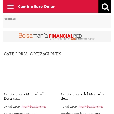
Toggle
Cambio Euro Dolar
navigation
Publicidad
CATEGORÍA:
COTIZACIONES
Cotizaciones Mercado de
Cotizaciones del Mercado
Divisas:...
de...
21 Feb 2009
Ana Pérez Sanchez
14 Feb 2009
Ana Pérez Sanchez
Esta semana se ha
Realmente ha sido una