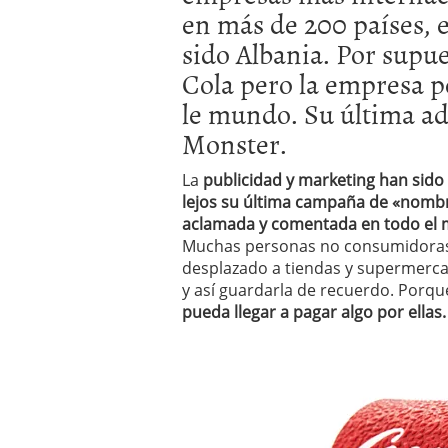
en más de 200 países, e
El dólar vive su mayor 
más debilidad en 2026
sido Albania. Por supu
Cola pero la empresa 
le mundo. Su última ad
Monster.
La
publicidad y marketing han sido
lejos su última campaña de «nombre
aclamada y comentada en todo el mu
Muchas personas no consumidoras 
desplazado a tiendas y supermercad
y así guardarla de recuerdo. Porq
pueda llegar a pagar algo por ellas