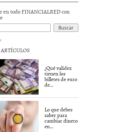
r en todo FINANCIALRED con
le
d
5 ARTÍCULOS
¿Qué validez
tienen los
billetes de euro
de...
Lo que debes
saber para
cambiar dinero
en...