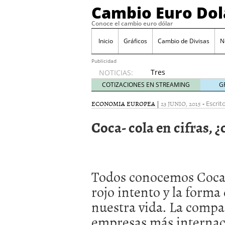
Cambio Euro Dol
Conoce el cambio euro dólar
Inicio
Gráficos
Cambio de Divisas
N
Publicidad
Tres
NOTICIAS:
escenarios
COTIZACIONES EN STREAMING
G
posibles
para el
ECONOMIA EUROPEA
|
23 JUNIO, 2015
-
Escrit
EUR/USD
Coca- cola en cifras, 
según
las
decisiones
de la Fed
y el BCE
Todos conocemos Coca- 
26/01/2026
Informe de mercado: el 
rojo intento y la forma 
del dólar
21/01/2026
nuestra vida. La compa
Qué está moviendo hoy 
Contexto del dólar fuer
empresas más internac
convierten en foco prin