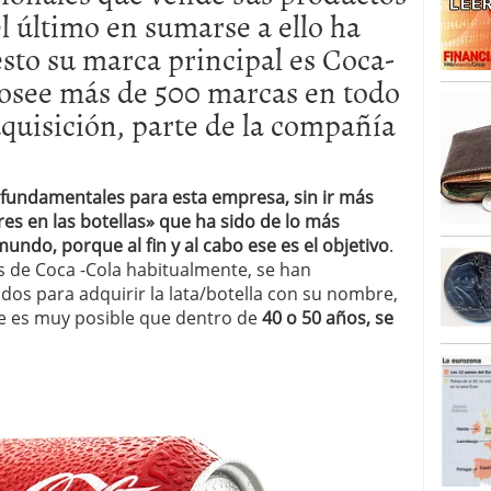
l último en sumarse a ello ha
caída anual desde 2017 mientras analistas esperan
05/01/2026
esto su marca principal es Coca-
posee más de 500 marcas en todo
quisición, parte de la compañía
 fundamentales para esta empresa, sin ir más
s en las botellas» que ha sido de lo más
ndo, porque al fin y al cabo ese es el objetivo
.
de Coca -Cola habitualmente, se han
os para adquirir la lata/botella con su nombre,
ue es muy posible que dentro de
40 o 50 años, se
.