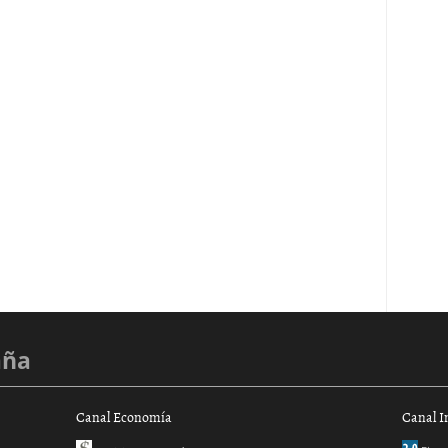
aña
Canal Economía
Canal I