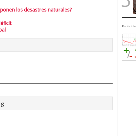
ponen los desastres naturales?
éficit
Publicida
bal
os