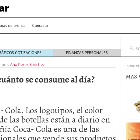
ar
otas de prensa
Contacto
Busca
RÁFICOS COTIZACIONES
FINANZAS PERSONALES
o por:
Ana Pérez Sanchez
Publicida
MAS 
¿cuánto se consume al día?
Cola. Los logotipos, el color
euro se mantiene cerca de 1,174 USD tras rebote
de las botellas están a diario en
ñía Coca- Cola es una de las
el cambio euro-dólar
17/01/2026
te: próximos reportes de empleo de EE. UU. se
ionales que vende sus productos
cipal para el par EUR/USD
09/01/2026