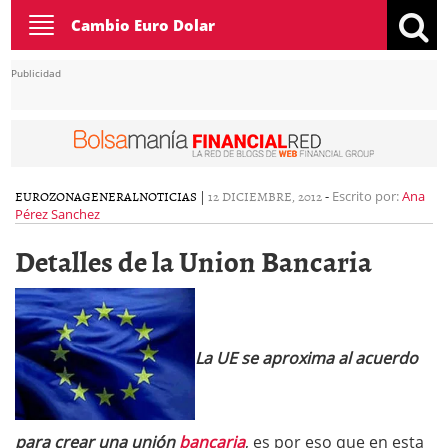
Toggle
Cambio Euro Dolar
navigation
Publicidad
EUROZONA
GENERAL
NOTICIAS
|
12 DICIEMBRE, 2012
-
Escrito por:
Ana
Pérez Sanchez
Detalles de la Union Bancaria
La UE se aproxima al acuerdo
para crear una unión
bancaria
, es por eso que en esta