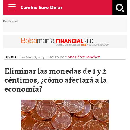
Toggle
Cambio Euro Dolar
navigation
Publicidad
DIVISAS
|
16 MAYO, 2013
-
Escrito por:
Ana Pérez Sanchez
Eliminar las monedas de 1 y 2
céntimos, ¿cómo afectará a la
economía?