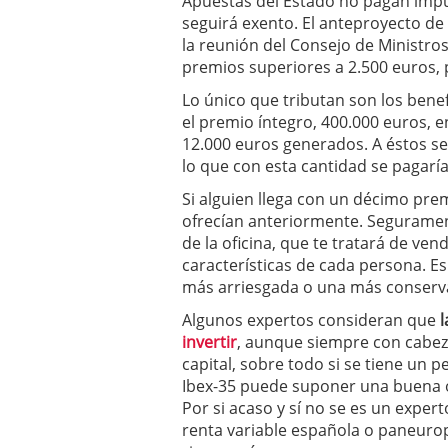
Apuestas del Estado no pagan impue
seguirá exento. El anteproyecto de
la reunión del Consejo de Ministro
premios superiores a 2.500 euros, p
Lo único que tributan son los benefi
el premio íntegro, 400.000 euros, e
12.000 euros generados. A éstos se l
lo que con esta cantidad se pagaría,
Si alguien llega con un décimo prem
ofrecían anteriormente. Seguramen
de la oficina, que te tratará de ve
características de cada persona. Es
más arriesgada o una más conserv
Algunos expertos consideran que
l
invertir
, aunque siempre con cabeza
capital, sobre todo si se tiene un p
Ibex-35 puede suponer una buena o
Por si acaso y sí no se es un exper
renta variable española o paneurop