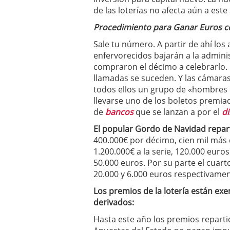
El dólar vive su mayor 
de las loterías no afecta aún a este
más debilidad en 2026
Procedimiento para Ganar Euros co
Sale tu número. A partir de ahí los
enfervorecidos bajarán a la adminis
compraron el décimo a celebrarlo. 
llamadas se suceden. Y las cámaras
todos ellos un grupo de «hombres d
llevarse uno de los boletos premia
de
bancos
que se lanzan a por el
d
El popular Gordo de Navidad repart
400.000€ por décimo, cien mil más 
1.200.000€ a la serie, 120.000 euro
50.000 euros. Por su parte el cuar
20.000 y 6.000 euros respectivamen
Los premios de la lotería están exe
derivados:
Hasta este año los premios reparti