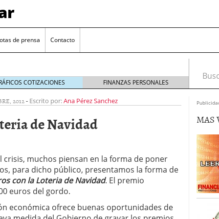
ar
otas de prensa
Contacto
Busca
RÁFICOS COTIZACIONES
FINANZAS PERSONALES
RE, 2012
-
Escrito por:
Ana Pérez Sanchez
Publicida
MAS 
teria de Navidad
al crisis, muchos piensan en la forma de poner
os, para dicho público, presentamos la forma de
euro se mantiene cerca de 1,174 USD tras rebote
os con la Loteria de Navidad
. El premio
00 euros del gordo.
el cambio euro-dólar
17/01/2026
ión económica ofrece buenas oportunidades de
te: próximos reportes de empleo de EE. UU. se
cipal para el par EUR/USD
09/01/2026
ueva medida del Gobierno de gravar los premios