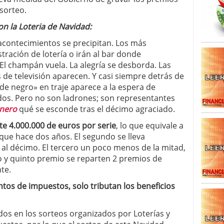
caída anual desde 2017 mientras analistas esperan
 sorteo.
05/01/2026
n la Loteria de Navidad:
 acontecimientos se precipitan. Los más
tración de lotería o irán al bar donde
El champán vuela. La alegría se desborda. Las
 de televisión aparecen. Y casi siempre detrás de
e negro» en traje aparece a la espera de
dos. Pero no son ladrones; son representantes
inero
qué se esconde tras el décimo agraciado.
e 4.000.000 de euros por serie
, lo que equivale a
que hace dos años. El segundo se lleva
s al décimo. El tercero un poco menos de la mitad,
to y quinto premio se reparten 2 premios de
te.
ntos de impuestos, solo tributan los beneficios
dos en los sorteos organizados por Loterías y