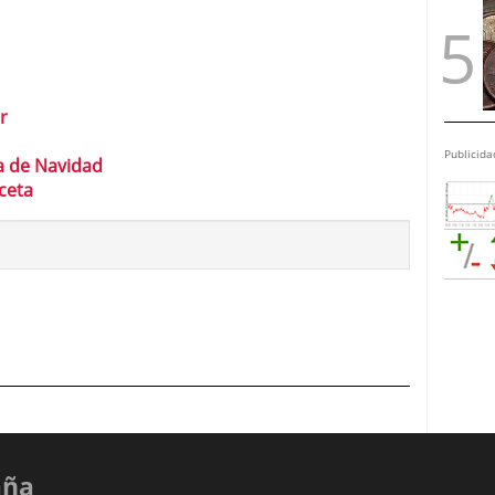
r
Publicida
ia de Navidad
ceta
aña