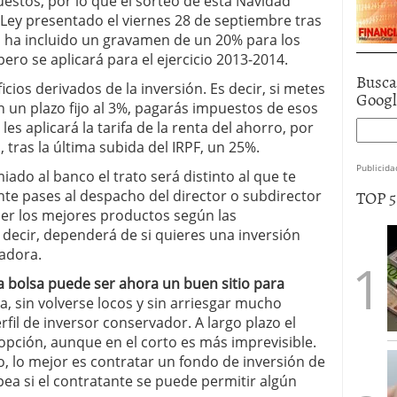
stos, por lo que el sorteo de esta Navidad
 Ley presentado el viernes 28 de septiembre tras
s ha incluido un gravamen de un 20% para los
ero se aplicará para el ejercicio 2013-2014.
Busca
cios derivados de la inversión. Es decir, si metes
Goog
n un plazo fijo al 3%, pagarás impuestos de esos
es aplicará la tarifa de la renta del ahorro, por
 tras la última subida del IRPF, un 25%.
Publicida
iado al banco el trato será distinto al que te
TOP 
te pases al despacho del director o subdirector
nder los mejores productos según las
 decir, dependerá de si quieres una inversión
adora.
a bolsa puede ser ahora un buen sitio para
, sin volverse locos y sin arriesgar mucho
erfil de inversor conservador. A largo plazo el
pción, aunque en el corto es más imprevisible.
to, lo mejor es contratar un fondo de inversión de
ea si el contratante se puede permitir algún