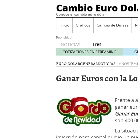
Cambio Euro Dol
Conoce el cambio euro dólar
Inicio
Gráficos
Cambio de Divisas
N
Publicidad
Tres
NOTICIAS:
escenarios
COTIZACIONES EN STREAMING
G
posibles
para el
EURO DOLAR
GENERAL
NOTICIAS
|
7 NOVIEMB
EUR/USD
Ganar Euros con la Lo
según
las
decisiones
de la Fed
y el BCE
Frente a 
26/01/2026
ganar eur
Informe de mercado: el 
Ganar Eur
del dólar
21/01/2026
son 400.0
Qué está moviendo hoy 
La situac
Contexto del dólar fuer
convierten en foco prin
inversión para capital nuevo. La n