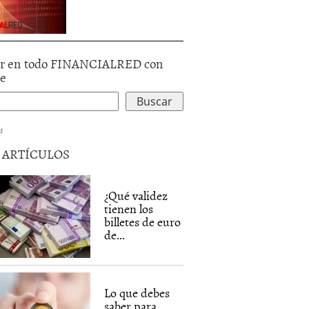
r en todo FINANCIALRED con
le
d
5 ARTÍCULOS
¿Qué validez
tienen los
billetes de euro
de...
Lo que debes
saber para