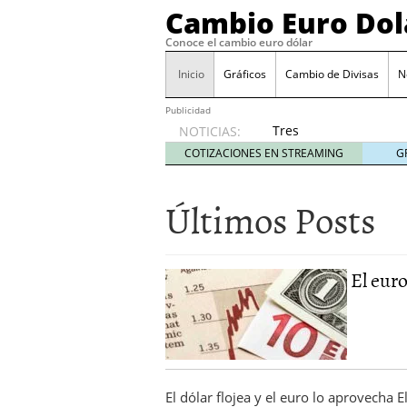
Cambio Euro Dol
Conoce el cambio euro dólar
Inicio
Gráficos
Cambio de Divisas
N
Publicidad
Tres
NOTICIAS:
escenarios
COTIZACIONES EN STREAMING
G
posibles
para el
Últimos Posts
EUR/USD
según
las
decisiones
El euro
de la Fed
y el BCE
26/01/2026
Informe de mercado: el 
del dólar
21/01/2026
Qué está moviendo hoy 
Contexto del dólar fuer
El dólar flojea y el euro lo aprovecha 
convierten en foco prin