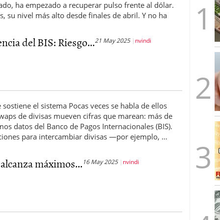
do, ha empezado a recuperar pulso frente al dólar.
caída anual desde 2017 mientras analistas esperan
, su nivel más alto desde finales de abril. Y no ha
05/01/2026
ncia del BIS: Riesgo...
21 May 2025
nvindi
 sostiene el sistema Pocas veces se habla de ellos
swaps de divisas mueven cifras que marean: más de
imos datos del Banco de Pagos Internacionales (BIS).
ciones para intercambiar divisas —por ejemplo, …
 alcanza máximos...
16 May 2025
nvindi