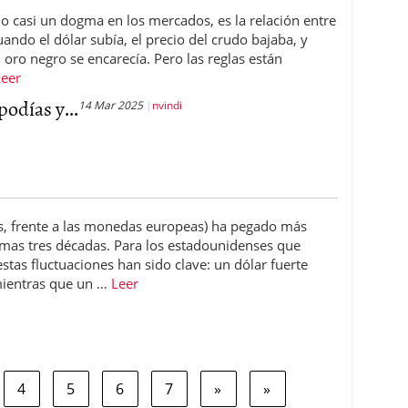
o casi un dogma en los mercados, es la relación entre
ando el dólar subía, el precio del crudo bajaba, y
l oro negro se encarecía. Pero las reglas están
Leer
podías y...
14 Mar 2025
nvindi
ntes, frente a las monedas europeas) ha pegado más
imas tres décadas. Para los estadounidenses que
estas fluctuaciones han sido clave: un dólar fuerte
 mientras que un …
Leer
4
5
6
7
»
»