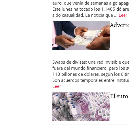
euro, que venía de semanas algo apaga
El dólar vive su mayor 
Este lunes ha tocado los 1,1405 dólares
más debilidad en 2026
sido casualidad. La noticia que …
Leer
Adverte
Swaps de divisas: una red invisible que
fuera del mundo financiero, pero los 
113 billones de dólares, según los últ
Son acuerdos temporales entre institu
Leer
El euro