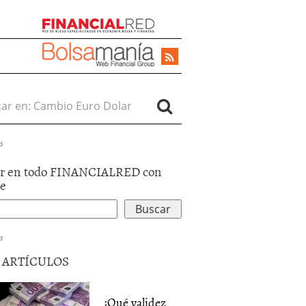
r en:
d
r en todo FINANCIALRED con
le
d
5 ARTÍCULOS
¿Qué validez