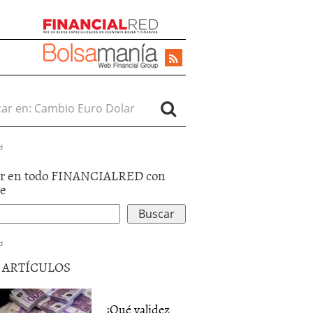
r en:
d
r en todo FINANCIALRED con
le
d
5 ARTÍCULOS
¿Qué validez