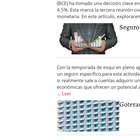
(BCE) ha tomado una decisión clave en 
El dólar vive su mayor 
4,5%. Esta marca la tercera reunión con
más debilidad en 2026
monetaria. En este artículo, explorar
Seguro 
Con la temporada de esquí en pleno ap
un seguro específico para esta activida
si realmente sale a cuentas adquirir u
económicas que ofrecen un potencial a
…
Leer
Goteras 