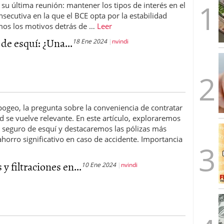
su última reunión: mantener los tipos de interés en el
caída anual desde 2017 mientras analistas esperan
secutiva en la que el BCE opta por la estabilidad
05/01/2026
emos los motivos detrás de …
Leer
de esquí: ¿Una...
18 Ene 2024
nvindi
ogeo, la pregunta sobre la conveniencia de contratar
d se vuelve relevante. En este artículo, exploraremos
n seguro de esquí y destacaremos las pólizas más
horro significativo en caso de accidente. Importancia
y filtraciones en...
10 Ene 2024
nvindi