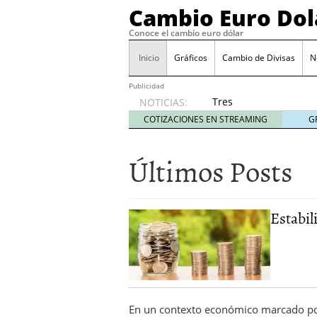
Cambio Euro Dol
Conoce el cambio euro dólar
Inicio
Gráficos
Cambio de Divisas
N
Publicidad
Tres
NOTICIAS:
escenarios
COTIZACIONES EN STREAMING
G
posibles
para el
Últimos Posts
EUR/USD
según
las
decisiones
Estabil
de la Fed
y el BCE
26/01/2026
Informe de mercado: el 
del dólar
21/01/2026
Qué está moviendo hoy 
Contexto del dólar fuer
En un contexto económico marcado por
convierten en foco prin