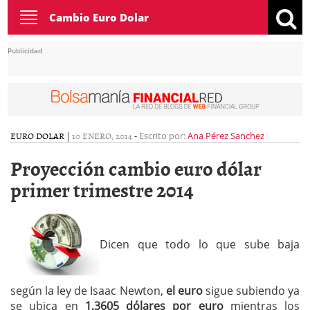
Toggle
Cambio Euro Dolar
navigation
Publicidad
EURO DOLAR
|
10 ENERO, 2014
-
Escrito por:
Ana Pérez Sanchez
Proyección cambio euro dólar
primer trimestre 2014
Dicen que todo lo que sube baja
según la ley de Isaac Newton,
el euro
sigue subiendo ya
se ubica en
1,3605 dólares por euro
mientras los