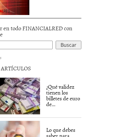
r en todo FINANCIALRED con
le
d
5 ARTÍCULOS
¿Qué validez
tienen los
billetes de euro
de...
Lo que debes
saber para