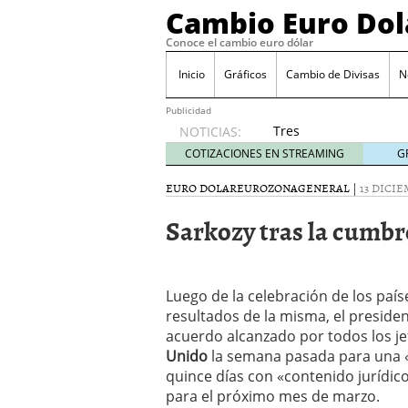
Cambio Euro Dol
Conoce el cambio euro dólar
Inicio
Gráficos
Cambio de Divisas
N
Publicidad
Tres
NOTICIAS:
escenarios
COTIZACIONES EN STREAMING
G
posibles
para el
EURO DOLAR
EUROZONA
GENERAL
|
13 DICIE
EUR/USD
Sarkozy tras la cumbr
según
las
decisiones
de la Fed
Luego de la celebración de los país
y el BCE
26/01/2026
resultados de la misma, el presiden
Informe de mercado: el 
acuerdo alcanzado por todos los je
del dólar
21/01/2026
Unido
la semana pasada para una «
Qué está moviendo hoy 
quince días con «contenido jurídic
Contexto del dólar fuer
para el próximo mes de marzo.
convierten en foco prin