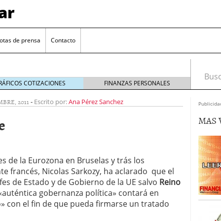
ar
otas de prensa
Contacto
Busca
RÁFICOS COTIZACIONES
FINANZAS PERSONALES
MBRE, 2011
-
Escrito por:
Ana Pérez Sanchez
Publicida
MAS 
e
es de la Eurozona en Bruselas y trás los
te francés, Nicolas Sarkozy, ha aclarado que el
euro se mantiene cerca de 1,174 USD tras rebote
fes de Estado y de Gobierno de la UE salvo
Reino
auténtica gobernanza política» contará en
el cambio euro-dólar
17/01/2026
o» con el fin de que pueda firmarse un tratado
te: próximos reportes de empleo de EE. UU. se
cipal para el par EUR/USD
09/01/2026