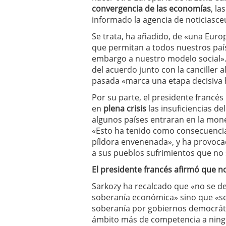
convergencia de las economías
, la
informado la agencia de noticiasc
Se trata, ha añadido, de «una Euro
que permitan a todos nuestros país
embargo a nuestro modelo social».
del acuerdo junto con la canciller
pasada «marca una etapa decisiva 
Por su parte, el presidente francé
en
plena crisis
las insuficiencias d
algunos países entraran en la mon
«Esto ha tenido como consecuencia
píldora envenenada», y ha provoca
a sus pueblos sufrimientos que no
El presidente francés afirmó que 
Sarkozy ha recalcado que «no se d
soberanía económica» sino que «se 
soberanía por gobiernos democrátic
ámbito más de competencia a ningu