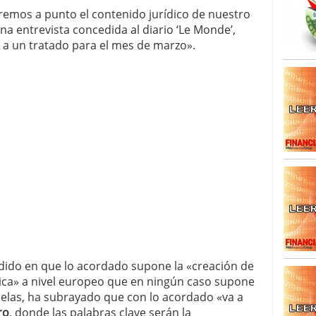
caída anual desde 2017 mientras analistas esperan
remos a punto el contenido jurídico de nuestro
05/01/2026
a entrevista concedida al diario ‘Le Monde’,
r a un tratado para el mes de marzo».
cidido en que lo acordado supone la «creación de
ca» a nivel europeo que en ningún caso supone
selas, ha subrayado que con lo acordado «va a
ro
, donde las palabras clave serán la