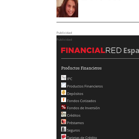
Publicidad
Publicidad
Esp
Productos Financieros
IPC
Productos Financieros
Depósitos
Fondos Cotizados
Fondos de Inversión
Créditos
Préstamos
Seguros
Tarjetas de Crédito