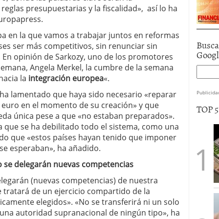
s reglas presupuestarias y la fiscalidad», así lo ha
europapress.
pa en la que vamos a trabajar juntos en reformas
Busca
es ser más competitivos, sin renunciar sin
Goog
 En opinión de Sarkozy, uno de los promotores
 alemana, Angela Merkel, la cumbre de la semana
hacia la
integración europea
«.
s ha lamentado que haya sido necesario «reparar
Publicida
el euro en el momento de su creación» y que
TOP 
eda única pese a que «no estaban preparados».
 que se ha debilitado todo el sistema, como una
do que «estos países hayan tenido que imponer
 se esperaban», ha añadido.
no se delegarán nuevas competencias
elegarán (nuevas competencias) de nuestra
tratará de un ejercicio compartido de la
amente elegidos». «No se transferirá ni un solo
na autoridad supranacional de ningún tipo», ha