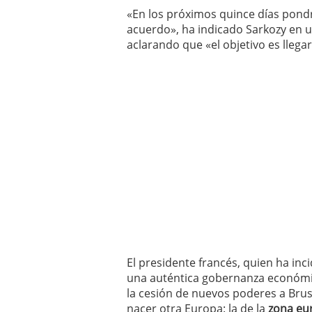
El dólar vive su mayor 
«En los próximos quince días pond
más debilidad en 2026
acuerdo», ha indicado Sarkozy en un
aclarando que «el objetivo es llega
El presidente francés, quien ha in
una auténtica gobernanza económi
la cesión de nuevos poderes a Bru
nacer otra Europa: la de la
zona eu