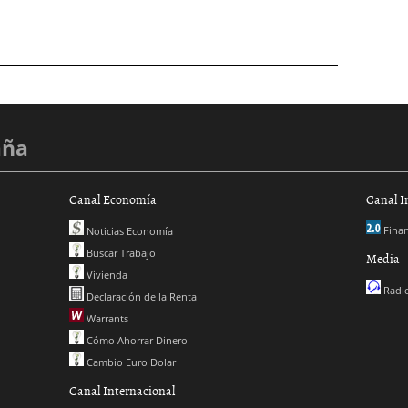
aña
Canal Economía
Canal I
Finan
Noticias Economía
Buscar Trabajo
Media
Vivienda
Radio
Declaración de la Renta
Warrants
Cómo Ahorrar Dinero
Cambio Euro Dolar
Canal Internacional