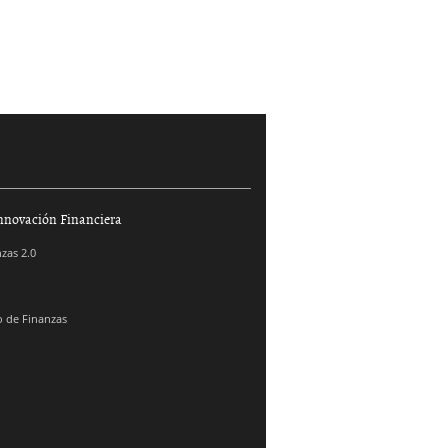
nnovación Financiera
zas 2.0
 de Finanzas