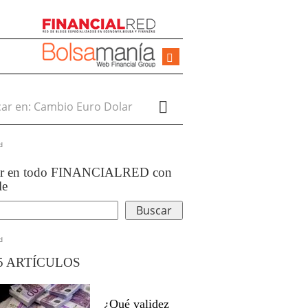
r en:
d
ar en todo FINANCIALRED con
le
d
5 ARTÍCULOS
¿Qué validez