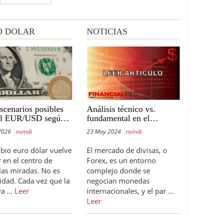
O DOLAR
NOTICIAS
escenarios posibles
Análisis técnico vs.
el EUR/USD según
fundamental en el
cisiones de la Fed y
mercado de divisas: cómo
2026
nvindi
23 May 2024
nvindi
CE
aplicar ambos al par euro-
dólar
bio euro dólar vuelve
El mercado de divisas, o
r en el centro de
Forex, es un entorno
las miradas. No es
complejo donde se
idad. Cada vez que la
negocian monedas
va …
Leer
internacionales, y el par …
Leer