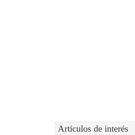
El dólar vive su mayor 
más debilidad en 2026
Artículos de interés