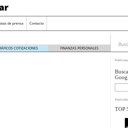
ar
otas de prensa
Contacto
Busca
RÁFICOS COTIZACIONES
FINANZAS PERSONALES
¿QUÉ VALIDEZ TIENEN LOS
Publicida
BILLETES...
LO QUE DEBES SABER PARA...
CÓMO CONVERTIR EUROS A
Busc
DOLARES
¿QUÉ PAÍSES UTILIZAN EL
Goog
DÓLAR...
MONEDAS EURO POR PAÍSES
2019
Publicida
euro se mantiene cerca de 1,174 USD tras rebote
TOP 
el cambio euro-dólar
17/01/2026
te: próximos reportes de empleo de EE. UU. se
cipal para el par EUR/USD
09/01/2026