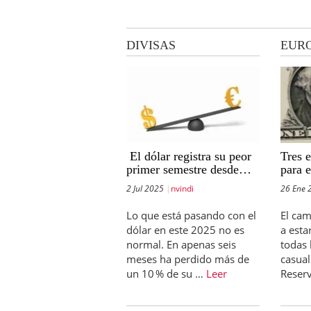
DIVISAS
EUR
El dólar registra su peor
Tres 
primer semestre desde
para 
1973: cae un 10,8 %
las de
2 Jul 2025
nvindi
26 Ene 
frente al euro
el B
Lo que está pasando con el
El cam
dólar en este 2025 no es
a esta
normal. En apenas seis
todas 
meses ha perdido más de
casual
un 10 % de su …
Leer
Reser