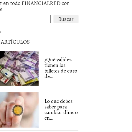
r en todo FINANCIALRED con
le
d
5 ARTÍCULOS
¿Qué validez
tienen los
billetes de euro
de...
Lo que debes
saber para
cambiar dinero
en...