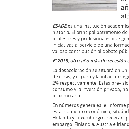
añ
El dólar vive su mayor 
más debilidad en 2026
at
ESADE
es una institución académic
historia. El principal patrimonio d
profesores y profesionales que ge
iniciativas al servicio de una forma
valiosa contribución al debate públi
El 2013, otro año más de recesión
La desaceleración se situará en un 
de crisis, y el paro y la inflación 
2% respectivamente. Estas previsio
consumo y la inversión privada, no 
próximo año.
En números generales, el informe 
estancamiento económico, situándos
Holanda y Luxemburgo crecerán, per
embargo, Finlandia, Austria e Irlan