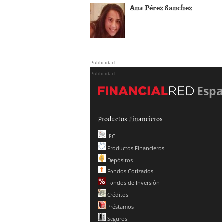
Ana Pérez Sanchez
Publicidad
Publicidad
Esp
Productos Financieros
IPC
Productos Financieros
Depósitos
Fondos Cotizados
Fondos de Inversión
Créditos
Préstamos
Seguros