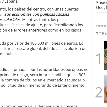
a y España.
Busca
Goog
ento, los países del centro, con unas cuentas
ar
sus economías con políticas fiscales
 salariales
. Mientras tanto, los países
ticas fiscales de ajuste, pero flexibilizando los
Publicida
tición de errores anteriores como en los casos
TOP 
da por valor de 180.000 millones de euros. Lo
icitar el rescate global, debido a la evolución de
uda pública.
s medidas tomadas por las autoridades europeas no
 prima de riesgo, será imprescindible que el BCE
la compra de títulos en el mercado secundario,
la solicitud de un memorando de Entendimiento
ico componente de la demanda que crecerá,