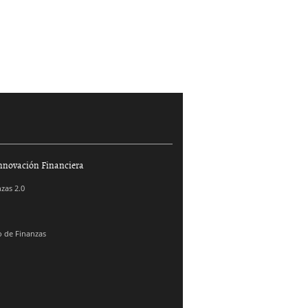
nnovación Financiera
zas 2.0
 de Finanzas