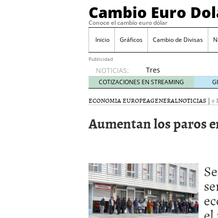
Cambio Euro Dol
Conoce el cambio euro dólar
Inicio
Gráficos
Cambio de Divisas
N
Publicidad
Tres
NOTICIAS:
escenarios
COTIZACIONES EN STREAMING
G
posibles
para el
ECONOMIA EUROPEA
GENERAL
NOTICIAS
|
9 
EUR/USD
Aumentan los paros en
según
las
decisiones
de la Fed
y el BCE
Se
26/01/2026
Informe de mercado: el 
se
del dólar
21/01/2026
ec
Qué está moviendo hoy 
Contexto del dólar fuer
el
convierten en foco prin