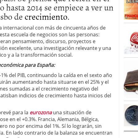
o hasta 2014 se empiece a ver un
caída anual desde 2017 mientras analistas esperan
05/01/2026
isbo de
crecimiento
.
a internacional con más de cincuenta años de
e esta escuela de negocios son las personas:
neran pensamiento, discurso, proyectos e
ción excelente, una investigación relevante y una
co y a la transformación social.
 económica para España:
-1% del PIB, continuando la caída en el sexto año
seguirán aumentando hasta situarse en el 25% y el
nes sumadas a el crecimiento negativo del
atisban indicios de crecimiento hasta inicios del
prevé para la
eurozona
una situación de
e en el +0.3%. Francia, Alemania, Bélgica,
o no por encima del 1%. Sí lo lograrán, sin
da. En lado contrario de la balanza se encuentran