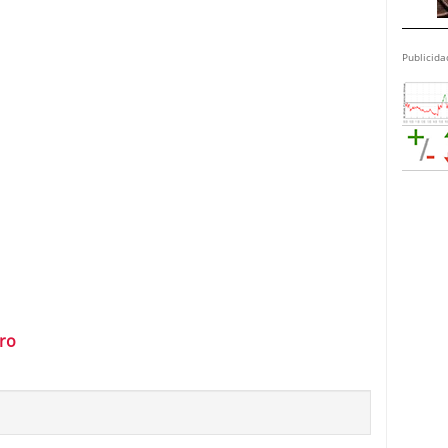
Publicida
uro