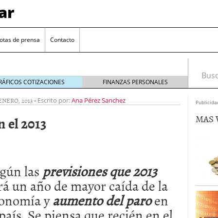
ar
otas de prensa
Contacto
Busca
RÁFICOS COTIZACIONES
FINANZAS PERSONALES
ENERO, 2013
-
Escrito por:
Ana Pérez Sanchez
Publicida
MAS 
 el 2013
gún las
previsiones que 2013
euro se mantiene cerca de 1,174 USD tras rebote
rá un año de mayor caída de la
onomía y
aumento del paro
en
el cambio euro-dólar
17/01/2026
te: próximos reportes de empleo de EE. UU. se
 país. Se piensa que recién en el
cipal para el par EUR/USD
09/01/2026