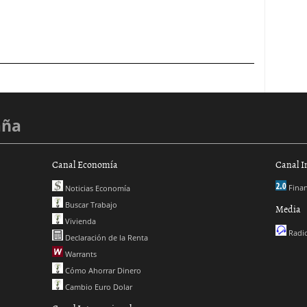
aña
Canal Economía
Canal I
Finan
Noticias Economía
Buscar Trabajo
Media
Vivienda
Radio
Declaración de la Renta
Warrants
Cómo Ahorrar Dinero
Cambio Euro Dolar