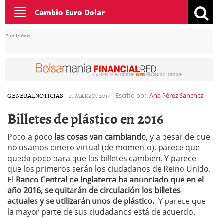
Toggle
Cambio Euro Dolar
navigation
Publicidad
GENERAL
NOTICIAS
|
17 MARZO, 2014
-
Escrito por:
Ana Pérez Sanchez
Billetes de plástico en 2016
Poco a poco
las cosas van cambiando
, y a pesar de que
no usamos dinero virtual (de momento), parece que
queda poco para que los billetes cambien. Y parece
que los primeros serán los ciudadanos de Reino Unido.
El
Banco Central de Inglaterra ha anunciado que en el
año 2016, se quitarán de circulación los billetes
actuales y se utilizarán unos de plástico.
Y parece que
la mayor parte de sus ciudadanos está de acuerdo.